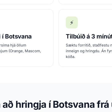
⚡
i í Botsvana
Tilbúið á 3 mín
rsíma hjá öllum
Sæktu forritið, staðfestu 
kjum (Orange, Mascom,
inneign og hringdu. Án fy
kóða.
 að hringja í Botsvana fr