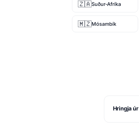
🇿🇦
Suður-Afríka
🇲🇿
Mósambík
Hringja ú