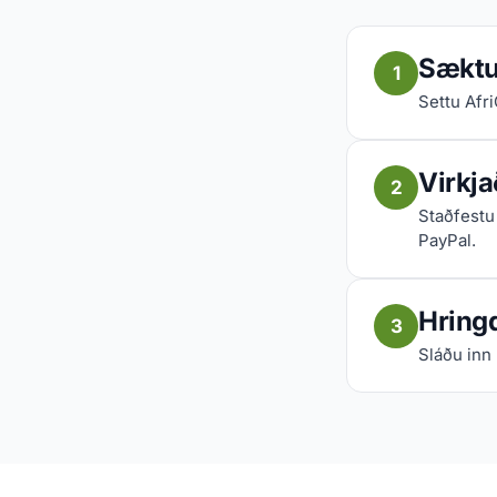
Sæktu 
1
Settu Afr
Virkja
2
Staðfestu 
PayPal.
Hringd
3
Sláðu inn