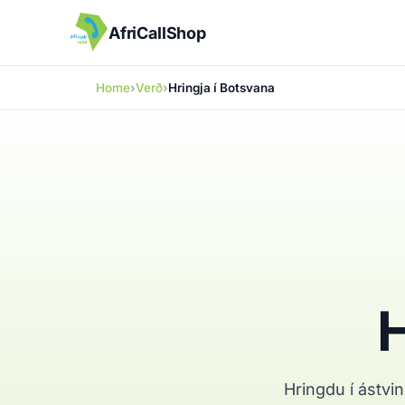
AfriCallShop
Home
Verð
Hringja í Botsvana
H
Hringdu í ástvin