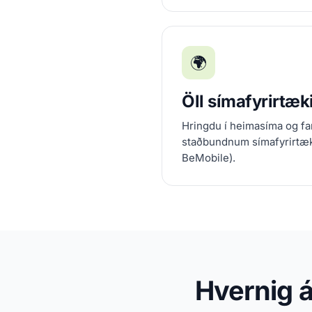
🌍
Öll símafyrirtæk
Hringdu í heimasíma og fa
staðbundnum símafyrirtæ
BeMobile).
Hvernig á