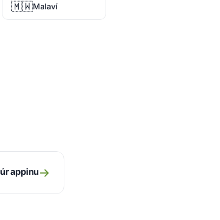
🇲🇼
Malaví
→
úr appinu