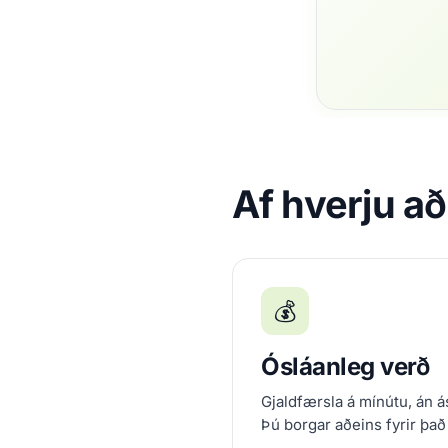
Af hverju að
💰
Ósláanleg verð
Gjaldfærsla á mínútu, án ás
Þú borgar aðeins fyrir það