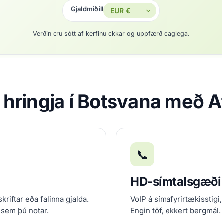
Gjaldmiðill
Verðin eru sótt af kerfinu okkar og uppfærð daglega.
 hringja í Botsvana með 
📞
HD-símtalsgæði
kriftar eða falinna gjalda.
VoIP á símafyrirtækisstigi,
 sem þú notar.
Engin töf, ekkert bergmál.