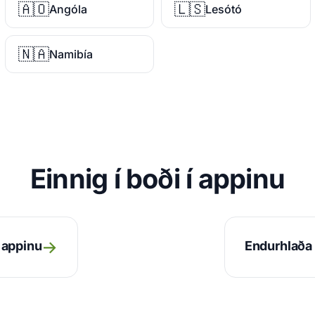
🇦🇴
🇱🇸
Angóla
Lesótó
🇳🇦
Namibía
Einnig í boði í appinu
→
r appinu
Endurhlaða 