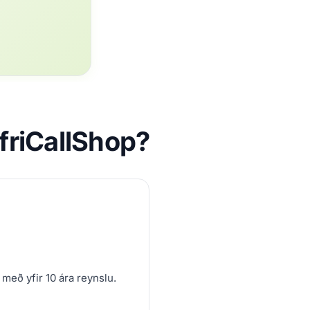
AfriCallShop?
 með yfir 10 ára reynslu.