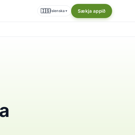
🇮🇸
Sækja appið
Íslenska
▾
na