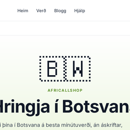
Heim
Verð
Blogg
Hjálp
🇧🇼
AFRICALLSHOP
ringja í Botsva
i þína í Botsvana á besta mínútuverði, án áskriftar,