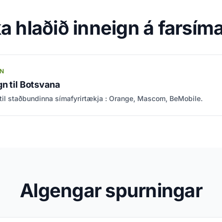
ka hlaðið inneign á farsím
GN
n til Botsvana
til staðbundinna símafyrirtækja : Orange, Mascom, BeMobile.
Algengar spurningar