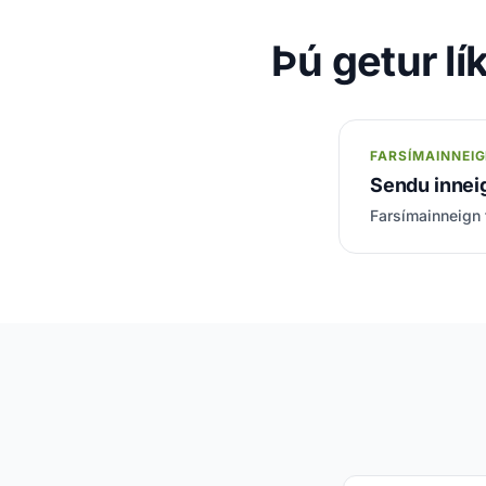
Þú getur lí
FARSÍMAINNEI
Sendu inneig
Farsímainneign 