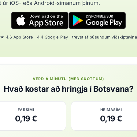
t úr iOS- eða Android-símanum þínum.
★ 4.6 App Store · 4.4 Google Play · treyst af þúsundum viðskiptavina
VERÐ Á MÍNÚTU (MEÐ SKÖTTUM)
Hvað kostar að hringja í Botsvana?
FARSÍMI
HEIMASÍMI
0,19 €
0,19 €