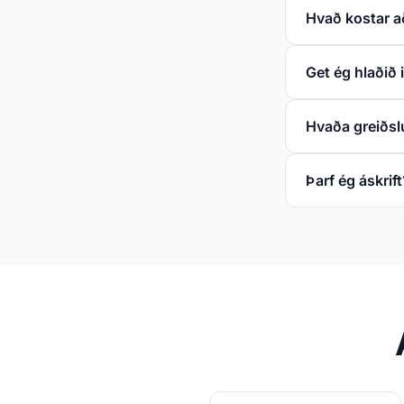
Hvað kostar a
Get ég hlaðið 
Hvaða greiðsl
Þarf ég áskrift