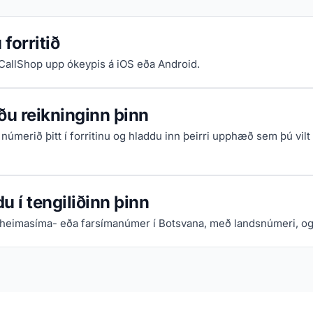
forritið
iCallShop upp ókeypis á iOS eða Android.
ðu reikninginn þinn
númerið þitt í forritinu og hladdu inn þeirri upphæð sem þú vilt
u í tengiliðinn þinn
 heimasíma- eða farsímanúmer í Botsvana, með landsnúmeri, og h