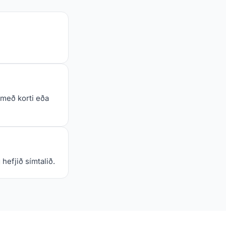
 með korti eða
efjið símtalið.