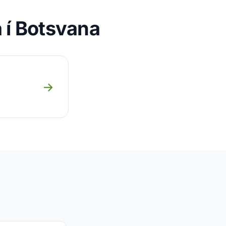
a í Botsvana
→