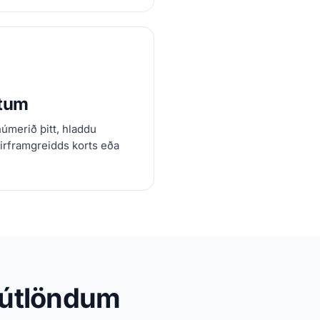
útum
númerið þitt, hladdu
rirframgreidds korts eða
á útlöndum