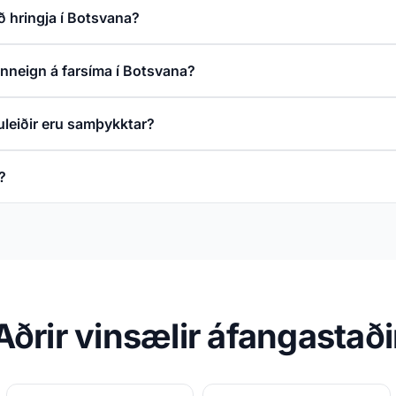
ð hringja í Botsvana?
inneign á farsíma í Botsvana?
uleiðir eru samþykktar?
?
Aðrir vinsælir áfangastaði