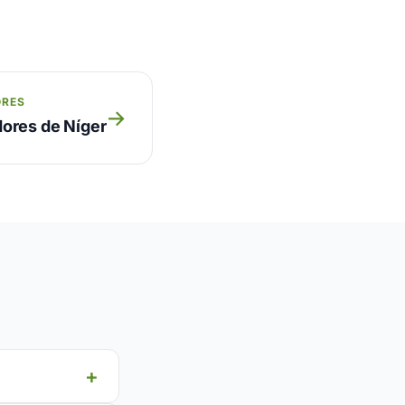
ORES
→
ores de Níger