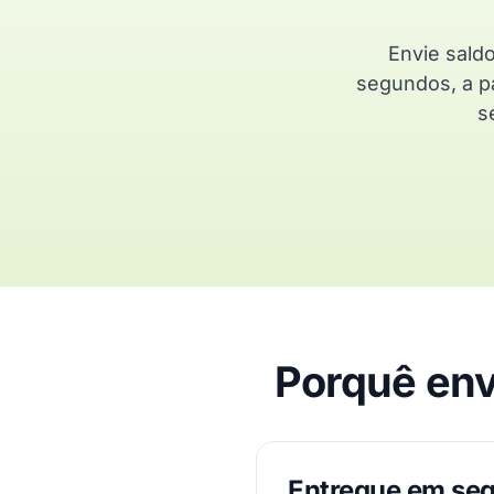
Envie sald
segundos, a pa
s
Porquê env
Entregue em se