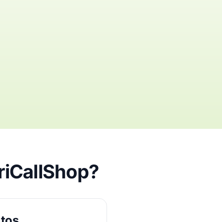
riCallShop?
ltos