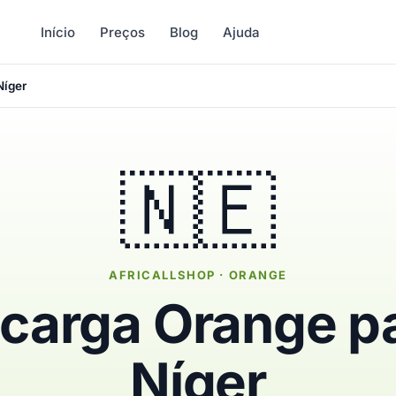
Início
Preços
Blog
Ajuda
Níger
🇳🇪
AFRICALLSHOP · ORANGE
carga Orange p
Níger