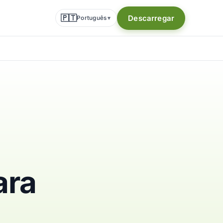
🇵🇹
Descarregar
Português
▾
ara