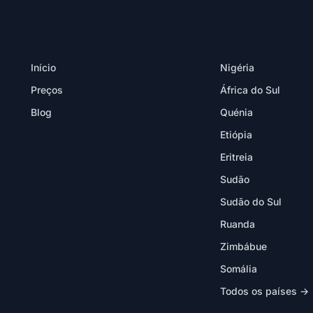
PRODUTO
DESTINOS
Início
Nigéria
Preços
África do Sul
Blog
Quénia
Etiópia
Eritreia
Sudão
Sudão do Sul
Ruanda
Zimbábue
Somália
Todos os países →