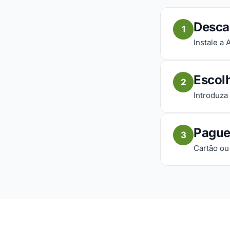
Desca
1
Instale a
Escol
2
Introduza
Pague
3
Cartão ou