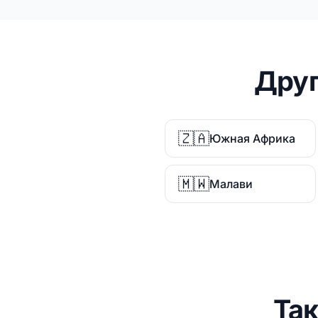
Друг
🇿🇦
Южная Африка
🇲🇼
Малави
Та