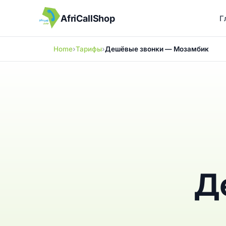
AfriCallShop
Г
Home
Тарифы
Дешёвые звонки — Мозамбик
Д