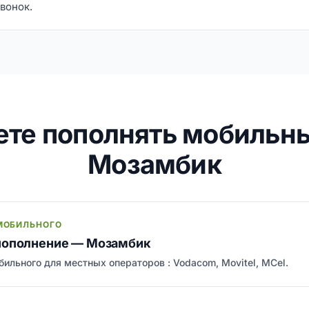
вонок.
ете пополнять мобильн
Мозамбик
МОБИЛЬНОГО
пополнение — Мозамбик
ильного для местных операторов : Vodacom, Movitel, MCel.