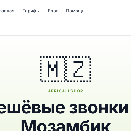
лавная
Тарифы
Блог
Помощь
🇲🇿
AFRICALLSHOP
ешёвые звонки
Мозамбик