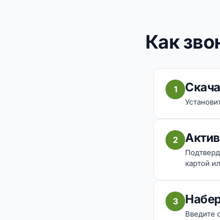
Как зво
Скача
1
Установит
Актив
2
Подтверд
картой ил
Набер
3
Введите 