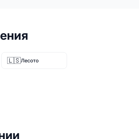
ления
🇱🇸
Лесото
нии