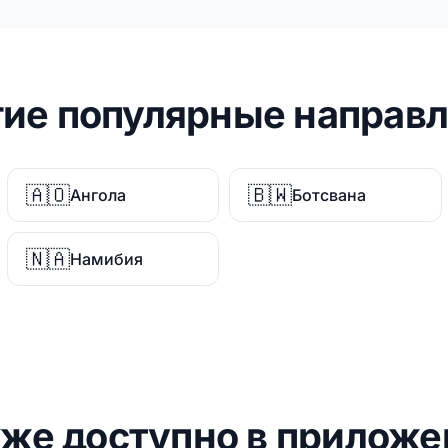
ие популярные направ
🇦🇴
🇧🇼
Ангола
Ботсвана
🇳🇦
Намибия
кже доступно в приложе