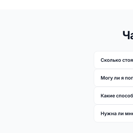
Ч
Сколько сто
Могу ли я п
Какие спосо
Нужна ли мн