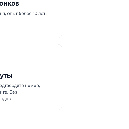
вонков
ня, опыт более 10 лет.
нуты
одтвердите номер,
ите. Без
кодов.