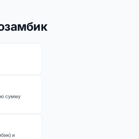
Мозамбик
ую сумму
бик) и