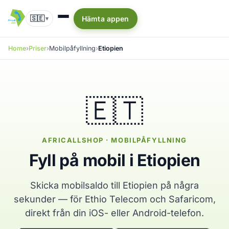
🇸🇪
Hämta appen
▾
Home
Priser
Mobilpåfyllning
Etiopien
🇪🇹
AFRICALLSHOP · MOBILPÅFYLLNING
Fyll på mobil i Etiopien
Skicka mobilsaldo till Etiopien på några
sekunder — för Ethio Telecom och Safaricom,
direkt från din iOS- eller Android-telefon.