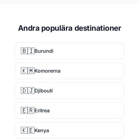
Andra populära destinationer
🇧🇮
Burundi
🇰🇲
Komorerna
🇩🇯
Djibouti
🇪🇷
Eritrea
🇰🇪
Kenya