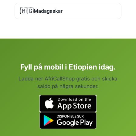
🇲🇬
Madagaskar
Fyll på mobil i Etiopien idag.
Ladda ner AfriCallShop gratis och skicka
saldo på några sekunder.