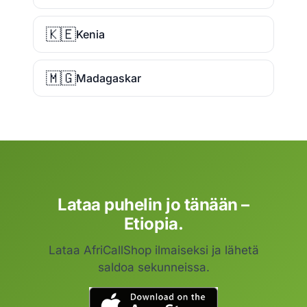
🇰🇪
Kenia
🇲🇬
Madagaskar
Lataa puhelin jo tänään –
Etiopia.
Lataa AfriCallShop ilmaiseksi ja lähetä
saldoa sekunneissa.