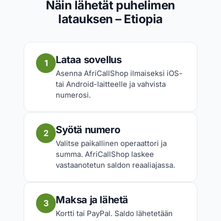
Näin lähetät puhelimen
latauksen – Etiopia
Lataa sovellus
1
Asenna AfriCallShop ilmaiseksi iOS-
tai Android-laitteelle ja vahvista
numerosi.
Syötä numero
2
Valitse paikallinen operaattori ja
summa. AfriCallShop laskee
vastaanotetun saldon reaaliajassa.
Maksa ja lähetä
3
Kortti tai PayPal. Saldo lähetetään