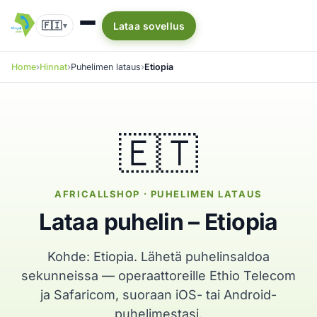
🇫🇮
Lataa sovellus
▾
Home
Hinnat
Puhelimen lataus
Etiopia
🇪🇹
AFRICALLSHOP · PUHELIMEN LATAUS
Lataa puhelin – Etiopia
Kohde: Etiopia. Lähetä puhelinsaldoa
sekunneissa — operaattoreille Ethio Telecom
ja Safaricom, suoraan iOS- tai Android-
puhelimestasi.