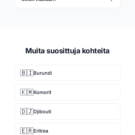
Muita suosittuja kohteita
🇧🇮
Burundi
🇰🇲
Komorit
🇩🇯
Djibouti
🇪🇷
Eritrea