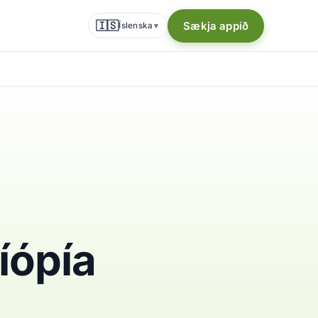
🇮🇸
Sækja appið
Íslenska
▾
íópía