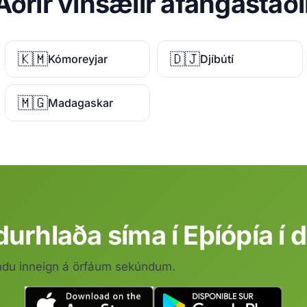
Aðrir vinsælir áfangastaði
🇰🇲
🇩🇯
Kómoreyjar
Djíbútí
🇲🇬
Madagaskar
urhlaða síma í Eþíópía í 
ndu inneign á örfáum sekúndum.