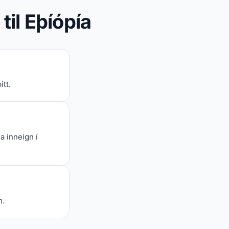
il Eþíópía
tt.
a inneign í
m.