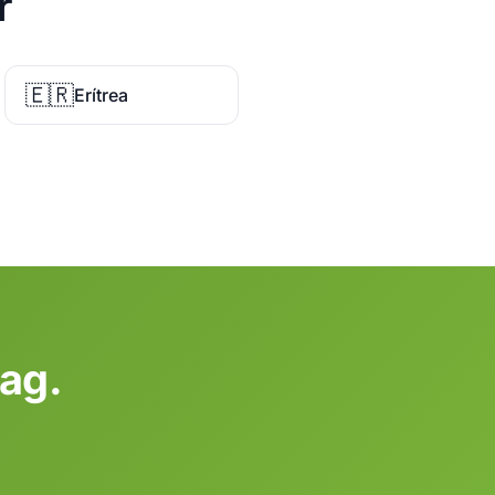
r
🇪🇷
Erítrea
dag.