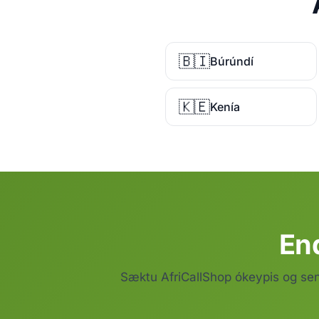
🇧🇮
Búrúndí
🇰🇪
Kenía
End
Sæktu AfriCallShop ókeypis og se