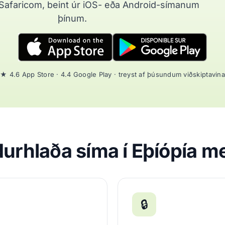
Safaricom, beint úr iOS- eða Android-símanum
þínum.
★ 4.6 App Store · 4.4 Google Play · treyst af þúsundum viðskiptavina
durhlaða síma í Eþíópía m
🔒