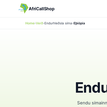
AfriCallShop
Home
Verð
Endurhleðsla síma
Eþíópía
Endu
Sendu símainne