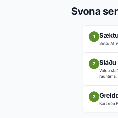
Svona sen
Sæktu 
1
Settu Afr
Sláðu
2
Veldu sta
rauntíma.
Greid
3
Kort eða 