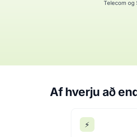
Telecom og 
Af hverju að en
⚡