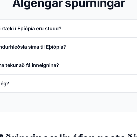
Algengar spurningar
rtæki í Eþíópía eru studd?
durhleðsla síma til Eþíópía?
a tekur að fá inneignina?
 ég?