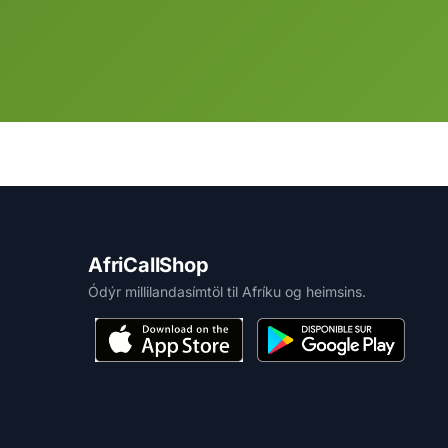
AfriCallShop
Ódýr millilandasímtöl til Afríku og heimsins.