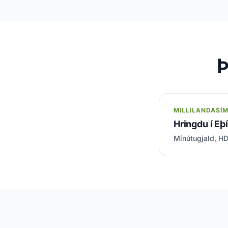
Þ
MILLILANDASÍ
Hringdu í Eþ
Mínútugjald, HD-