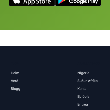
VARA
ÁFANGASTAÐIR
Heim
Nígería
Verð
Suður-Afríka
Blogg
Kenía
Eþíópía
Erítrea