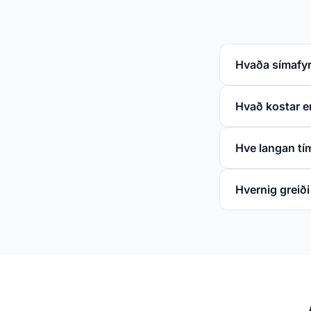
Hvaða símafyri
Hvað kostar en
Hve langan tím
Hvernig greiði