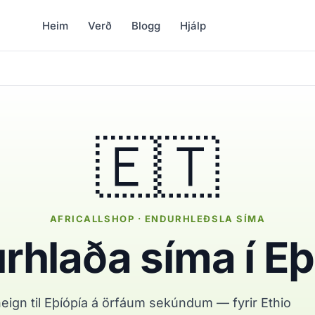
Heim
Verð
Blogg
Hjálp
🇪🇹
AFRICALLSHOP · ENDURHLEÐSLA SÍMA
rhlaða síma í Eþ
ign til Eþíópía á örfáum sekúndum — fyrir Ethio