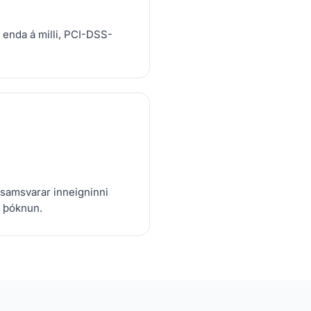
 enda á milli, PCI-DSS-
samsvarar inneigninni
 þóknun.