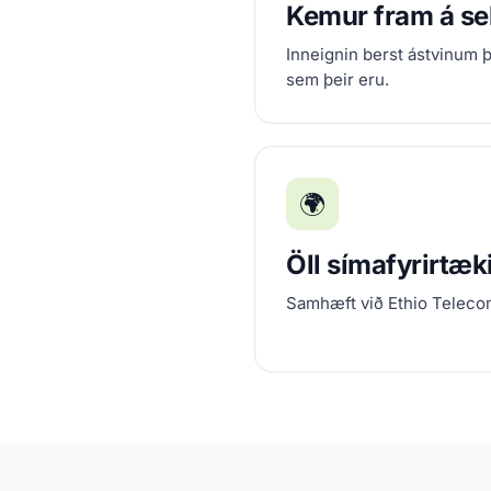
Kemur fram á s
Inneignin berst ástvinum 
sem þeir eru.
🌍
Öll símafyrirtæki
Samhæft við Ethio Teleco