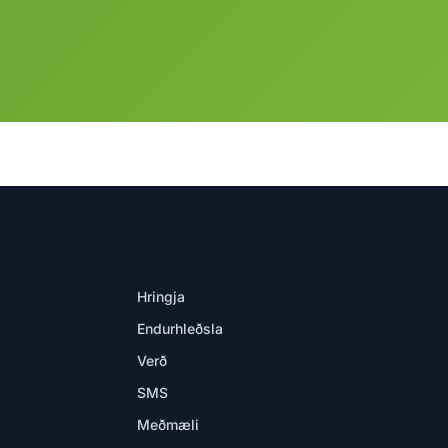
Í APPINU
Hringja
Endurhleðsla
Verð
SMS
Meðmæli