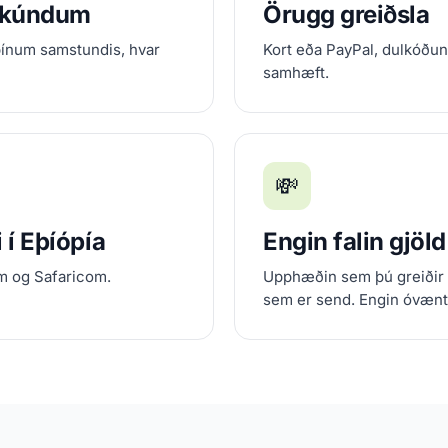
ekúndum
Örugg greiðsla
þínum samstundis, hvar
Kort eða PayPal, dulkóðun
samhæft.
💸
 í Eþíópía
Engin falin gjöld
m og Safaricom.
Upphæðin sem þú greiðir 
sem er send. Engin óvænt