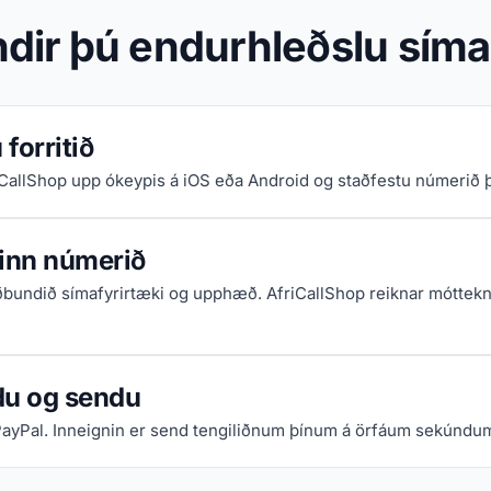
dir þú endurhleðslu síma t
forritið
iCallShop upp ókeypis á iOS eða Android og staðfestu númerið þi
 inn númerið
ðbundið símafyrirtæki og upphæð. AfriCallShop reiknar móttekn
du og sendu
PayPal. Inneignin er send tengiliðnum þínum á örfáum sekúndu