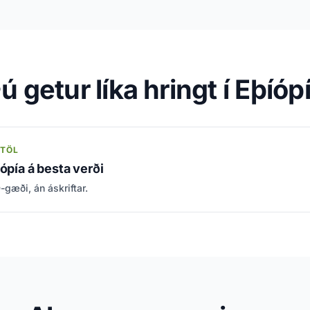
ú getur líka hringt í Eþíóp
MTÖL
íópía á besta verði
gæði, án áskriftar.