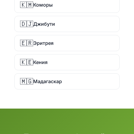
🇰🇲
Коморы
🇩🇯
Джибути
🇪🇷
Эритрея
🇰🇪
Кения
🇲🇬
Мадагаскар