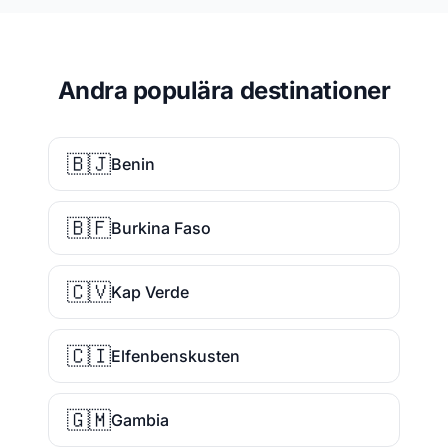
Andra populära destinationer
🇧🇯
Benin
🇧🇫
Burkina Faso
🇨🇻
Kap Verde
🇨🇮
Elfenbenskusten
🇬🇲
Gambia