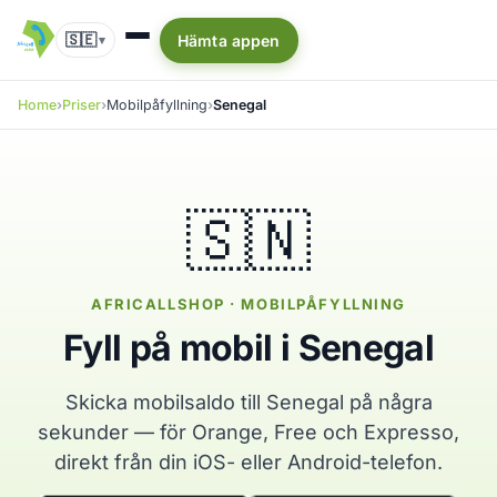
🇸🇪
Hämta appen
▾
Home
Priser
Mobilpåfyllning
Senegal
🇸🇳
AFRICALLSHOP · MOBILPÅFYLLNING
Fyll på mobil i Senegal
Skicka mobilsaldo till Senegal på några
sekunder — för Orange, Free och Expresso,
direkt från din iOS- eller Android-telefon.