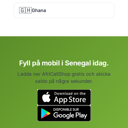
🇬🇭
Ghana
Fyll på mobil i Senegal idag.
Ladda ner AfriCallShop gratis och skicka
saldo på några sekunder.