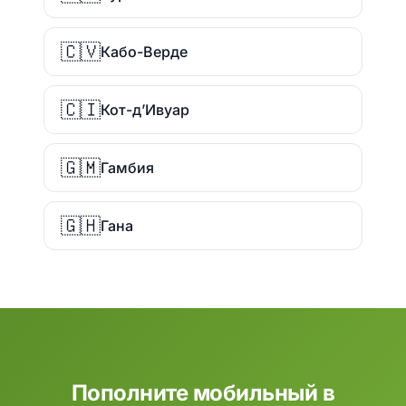
🇨🇻
Кабо-Верде
🇨🇮
Кот-д’Ивуар
🇬🇲
Гамбия
🇬🇭
Гана
Пополните мобильный в