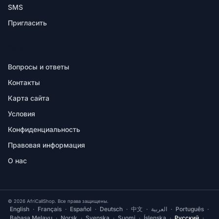
SMS
Пригласить
ПОМОЩЬ
Вопросы и ответы
Контакты
Карта сайта
Условия
Конфиденциальность
Правовая информация
О нас
© 2026 AfriCallShop. Все права защищены.
English
·
Français
·
Español
·
Deutsch
·
中文
·
العربية
·
Português
·
Bahasa Melayu
·
Norsk
·
Svenska
·
Suomi
·
Íslenska
·
Русский
·