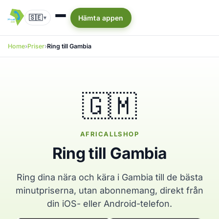
🇸🇪
Hämta appen
▾
Home
Priser
Ring till Gambia
🇬🇲
AFRICALLSHOP
Ring till Gambia
Ring dina nära och kära i Gambia till de bästa
minutpriserna, utan abonnemang, direkt från
din iOS- eller Android-telefon.