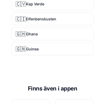
🇨🇻
Kap Verde
🇨🇮
Elfenbenskusten
🇬🇭
Ghana
🇬🇳
Guinea
Finns även i appen