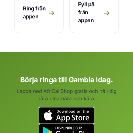
Fyll på
Ring från
→
→
från
appen
appen
Börja ringa till Gambia idag.
Ladda ned AfriCallShop gratis och håll dig
nära dina nära och kära.