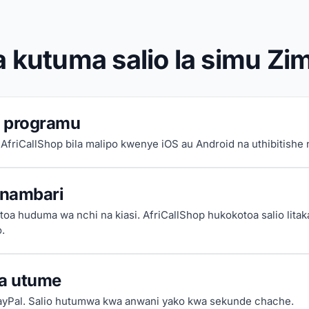
ya kutuma salio la simu Z
 programu
 AfriCallShop bila malipo kwenye iOS au Android na uthibitishe
nambari
oa huduma wa nchi na kiasi. AfriCallShop hukokotoa salio lita
.
na utume
ayPal. Salio hutumwa kwa anwani yako kwa sekunde chache.