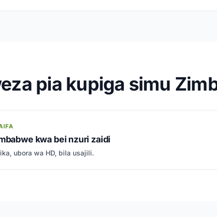
eza pia kupiga simu Zim
AIFA
mbabwe kwa bei nzuri zaidi
ka, ubora wa HD, bila usajili.