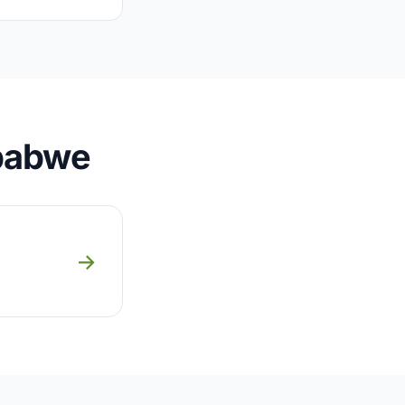
babwe
→