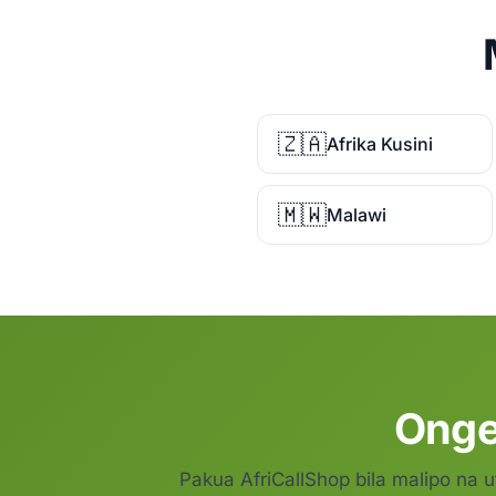
🇿🇦
Afrika Kusini
🇲🇼
Malawi
Onge
Pakua AfriCallShop bila malipo na