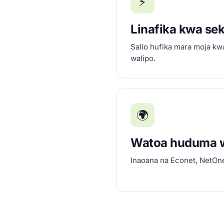
⚡
Linafika kwa se
Salio hufika mara moja k
walipo.
🌍
Watoa huduma 
Inaoana na Econet, NetOne