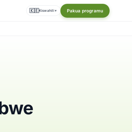
🇰🇪
Pakua programu
Kiswahili
▾
abwe