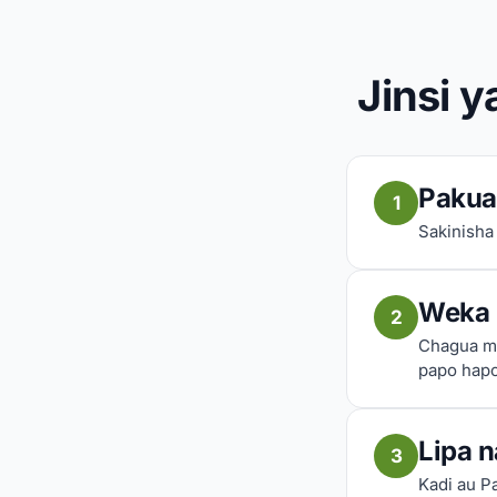
Jinsi 
Pakua
1
Sakinisha
Weka 
2
Chagua mt
papo hapo
Lipa 
3
Kadi au P