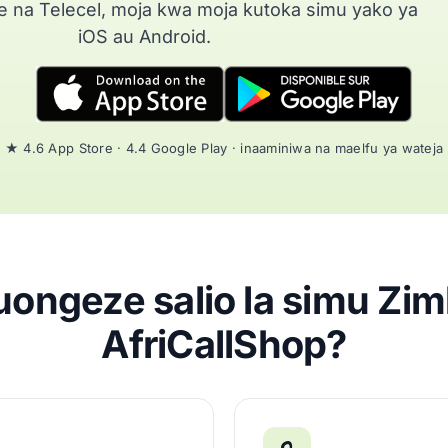
 na Telecel, moja kwa moja kutoka simu yako ya
iOS au Android.
★ 4.6 App Store · 4.4 Google Play · inaaminiwa na maelfu ya wateja
uongeze salio la simu Z
AfriCallShop?