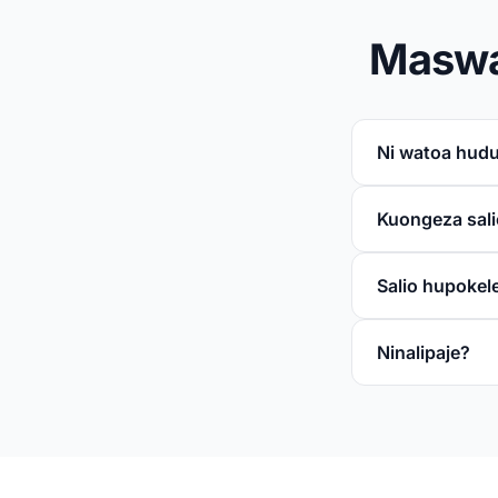
Maswa
Ni watoa hud
Kuongeza sali
Salio hupokel
Ninalipaje?