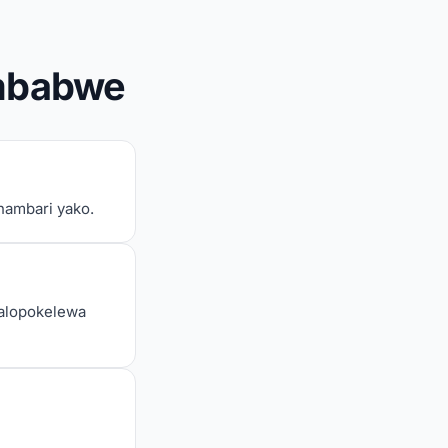
imbabwe
 nambari yako.
kalopokelewa