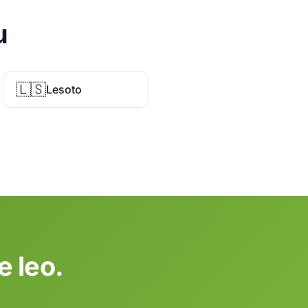
u
🇱🇸
Lesoto
 leo.