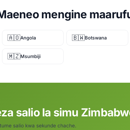
Maeneo mengine maaruf
🇦🇴
🇧🇼
Angola
Botswana
🇲🇿
Msumbiji
za salio la simu Zimbabwe
 utume salio kwa sekunde chache.