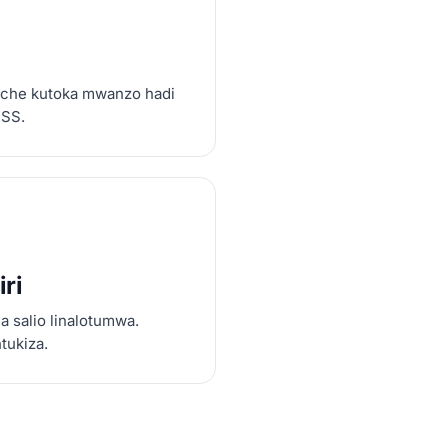
fiche kutoka mwanzo hadi
DSS.
ri
a salio linalotumwa.
tukiza.