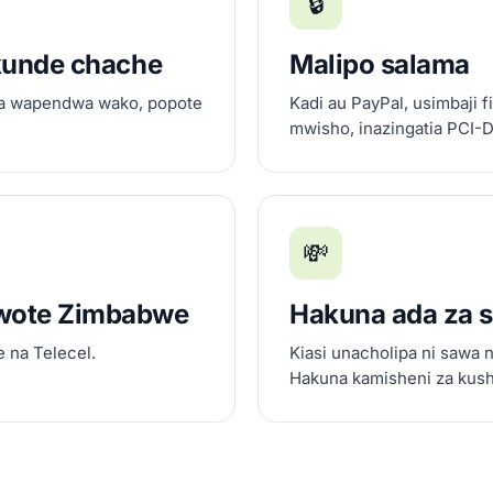
🔒
kunde chache
Malipo salama
wa wapendwa wako, popote
Kadi au PayPal, usimbaji 
mwisho, inazingatia PCI-
💸
wote Zimbabwe
Hakuna ada za si
 na Telecel.
Kiasi unacholipa ni sawa n
Hakuna kamisheni za kush