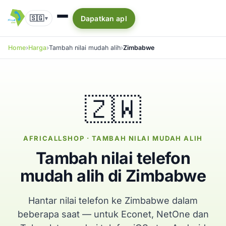
🇸🇬
Dapatkan apl
▾
Home
Harga
Tambah nilai mudah alih
Zimbabwe
🇿🇼
AFRICALLSHOP · TAMBAH NILAI MUDAH ALIH
Tambah nilai telefon
mudah alih di Zimbabwe
Hantar nilai telefon ke Zimbabwe dalam
beberapa saat — untuk Econet, NetOne dan