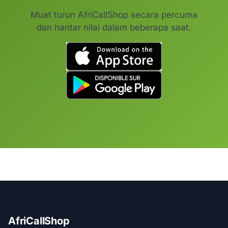
Muat turun AfriCallShop secara percuma
dan hantar nilai dalam beberapa saat.
AfriCallShop