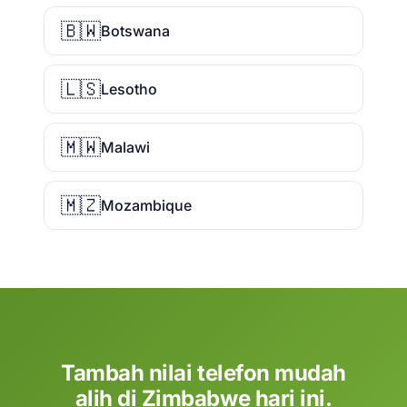
🇧🇼
Botswana
🇱🇸
Lesotho
🇲🇼
Malawi
🇲🇿
Mozambique
Tambah nilai telefon mudah
alih di Zimbabwe hari ini.