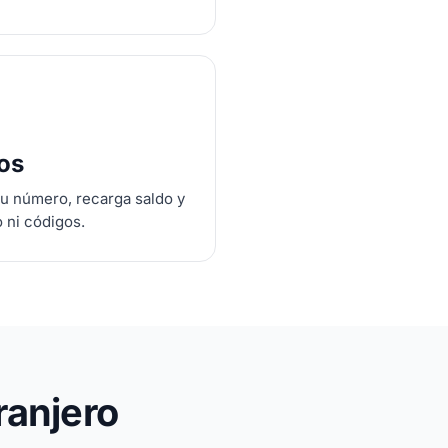
tos
tu número, recarga saldo y
o ni códigos.
ranjero