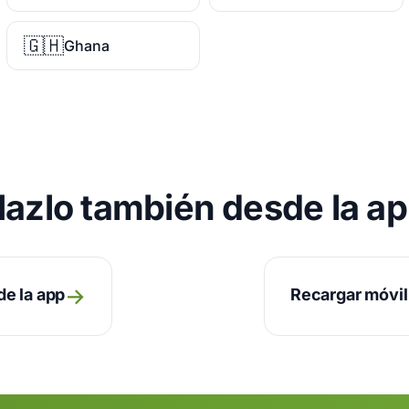
🇬🇭
Ghana
azlo también desde la a
→
de la app
Recargar móvil