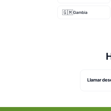
🇬🇲
Gambia
H
Llamar des