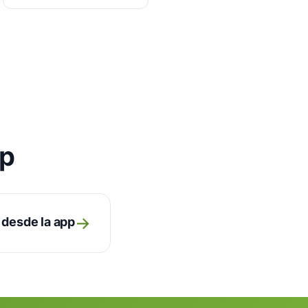
pp
→
 desde la app