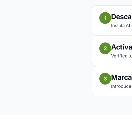
Descar
1
Instala Af
Activa
2
Verifica 
Marca
3
Introduce 