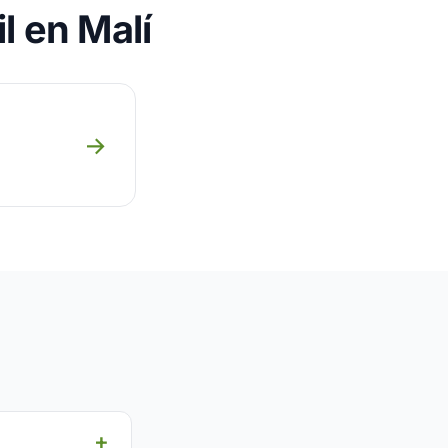
l en Malí
→