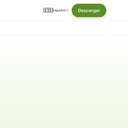
🇪🇸
Descargar
Español
▾