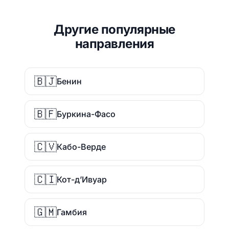
Другие популярные
направления
🇧🇯
Бенин
🇧🇫
Буркина-Фасо
🇨🇻
Кабо-Верде
🇨🇮
Кот-д’Ивуар
🇬🇲
Гамбия