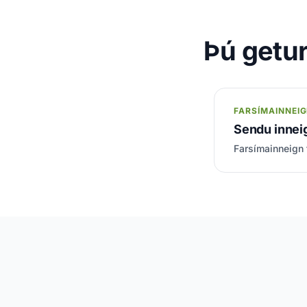
Þú getur 
FARSÍMAINNEI
Sendu inneig
Farsímainneign t