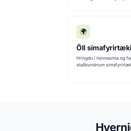
🌍
Öll símafyrirtæki
Hringdu í heimasíma og fa
staðbundnum símafyrirtækj
Hvernig