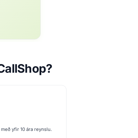
iCallShop?
 með yfir 10 ára reynslu.