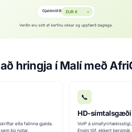
Gjaldmiðill
Verðin eru sótt af kerfinu okkar og uppfærð daglega.
 að hringja í Malí með Afr
📞
HD-símtalsgæði
kriftar eða falinna gjalda.
VoIP á símafyrirtækisstigi,
 sem þú notar.
Engin töf, ekkert bergmál.