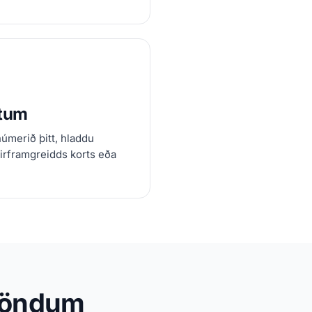
útum
númerið þitt, hladdu
rirframgreidds korts eða
útlöndum