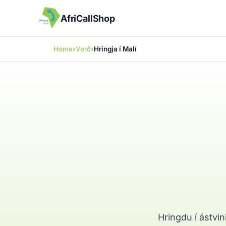
AfriCallShop
Home
Verð
Hringja í Malí
Hringdu í ástvin