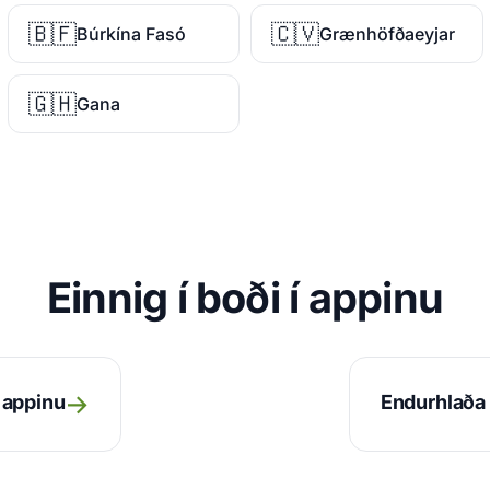
🇧🇫
🇨🇻
Búrkína Fasó
Grænhöfðaeyjar
🇬🇭
Gana
Einnig í boði í appinu
→
r appinu
Endurhlaða 