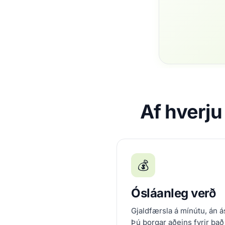
Af hverju
💰
Ósláanleg verð
Gjaldfærsla á mínútu, án ás
Þú borgar aðeins fyrir það