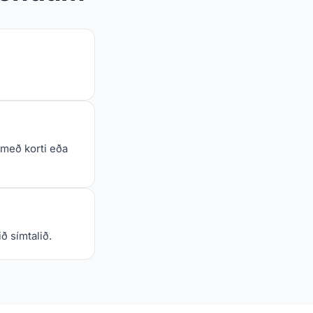
 með korti eða
ð símtalið.