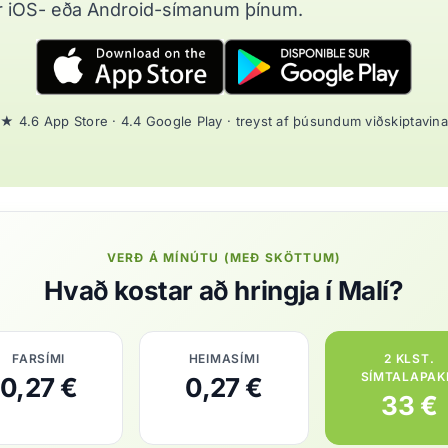
r iOS- eða Android-símanum þínum.
★ 4.6 App Store · 4.4 Google Play · treyst af þúsundum viðskiptavina
VERÐ Á MÍNÚTU (MEÐ SKÖTTUM)
Hvað kostar að hringja í Malí?
FARSÍMI
HEIMASÍMI
2 KLST.
SÍMTALAPAK
0,27 €
0,27 €
33 €