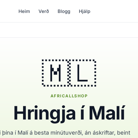
Heim
Verð
Blogg
Hjálp
🇲🇱
AFRICALLSHOP
Hringja í Malí
i þína í Malí á besta mínútuverði, án áskriftar, beint