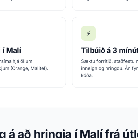
⚡
 í Malí
Tilbúið á 3 mín
rsíma hjá öllum
Sæktu forritið, staðfestu 
um (Orange, Malitel).
inneign og hringdu. Án fy
kóða.
 á að hringja í Malí frá 