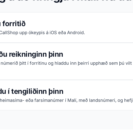
forritið
iCallShop upp ókeypis á iOS eða Android.
ðu reikninginn þinn
númerið þitt í forritinu og hladdu inn þeirri upphæð sem þú vilt
u í tengiliðinn þinn
 heimasíma- eða farsímanúmer í Malí, með landsnúmeri, og hefji