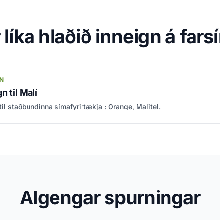
líka hlaðið inneign á fars
GN
n til Malí
il staðbundinna símafyrirtækja : Orange, Malitel.
Algengar spurningar