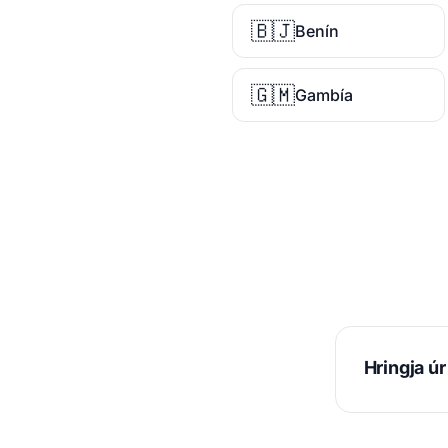
🇧🇯
Benín
🇬🇲
Gambía
Hringja ú