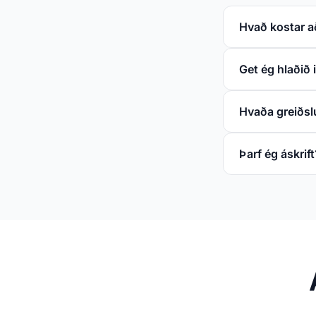
Hvað kostar að
Get ég hlaðið 
Hvaða greiðsl
Þarf ég áskrift