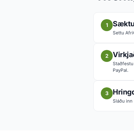
Sæktu 
1
Settu Afr
Virkja
2
Staðfestu 
PayPal.
Hringd
3
Sláðu inn