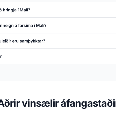
 hringja í Malí?
inneign á farsíma í Malí?
uleiðir eru samþykktar?
?
Aðrir vinsælir áfangastaði