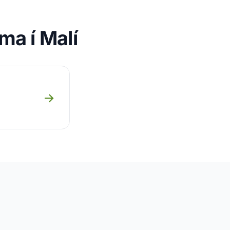
íma í Malí
→