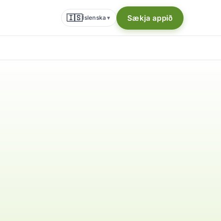
🇮🇸
Sækja appið
Íslenska
▾