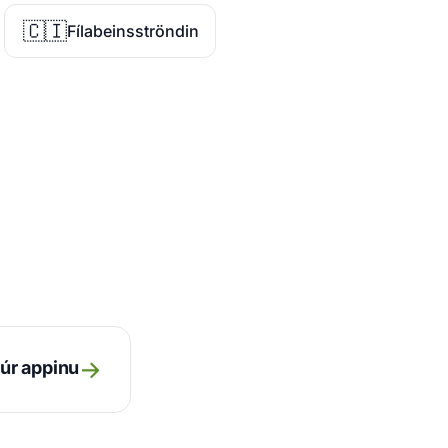
🇨🇮
Fílabeinsströndin
→
úr appinu