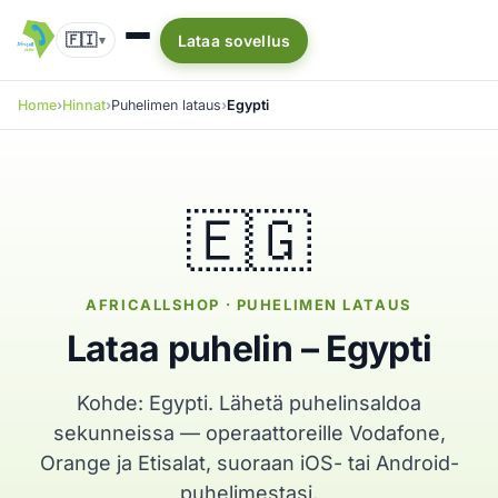
🇫🇮
Lataa sovellus
▾
Home
Hinnat
Puhelimen lataus
Egypti
🇪🇬
AFRICALLSHOP · PUHELIMEN LATAUS
Lataa puhelin – Egypti
Kohde: Egypti. Lähetä puhelinsaldoa
sekunneissa — operaattoreille Vodafone,
Orange ja Etisalat, suoraan iOS- tai Android-
puhelimestasi.