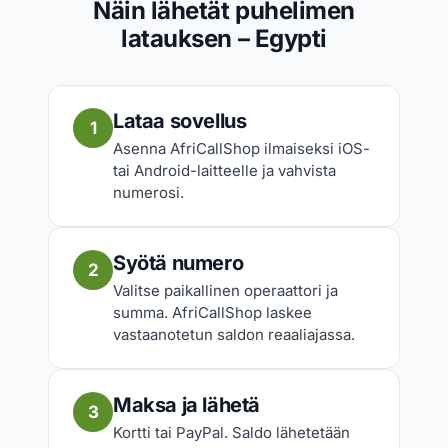
Näin lähetät puhelimen
latauksen – Egypti
Lataa sovellus
1
Asenna AfriCallShop ilmaiseksi iOS-
tai Android-laitteelle ja vahvista
numerosi.
Syötä numero
2
Valitse paikallinen operaattori ja
summa. AfriCallShop laskee
vastaanotetun saldon reaaliajassa.
Maksa ja lähetä
3
Kortti tai PayPal. Saldo lähetetään