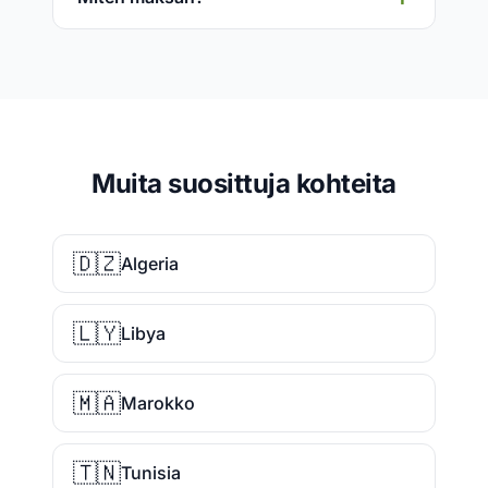
Muita suosittuja kohteita
🇩🇿
Algeria
🇱🇾
Libya
🇲🇦
Marokko
🇹🇳
Tunisia