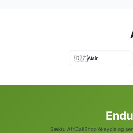
🇩🇿
Alsír
Endur
Sæktu AfriCallShop ókeypis og se