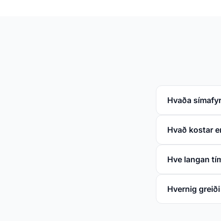
Hvaða símafyr
Hvað kostar e
Hve langan tím
Hvernig greiði