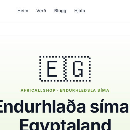
Heim
Verð
Blogg
Hjálp
🇪🇬
AFRICALLSHOP · ENDURHLEÐSLA SÍMA
Endurhlaða síma 
Egyptaland