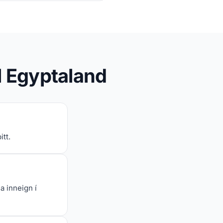
l Egyptaland
tt.
a inneign í