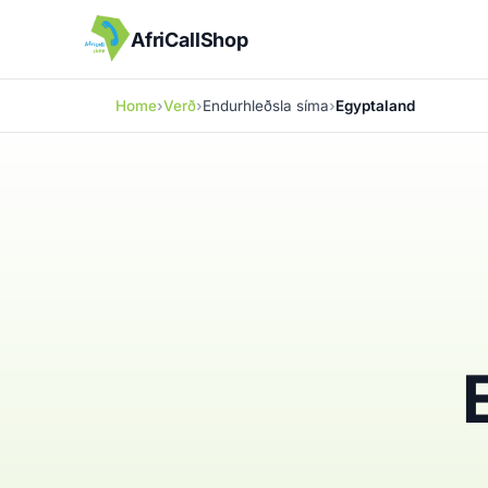
AfriCallShop
Home
Verð
Endurhleðsla síma
Egyptaland