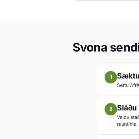
Svona sendi
Sæktu 
1
Settu Afr
Sláðu
2
Veldu sta
rauntíma.