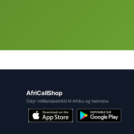
AfriCallShop
Ódýr millilandasímtöl til Afríku og heimsins.