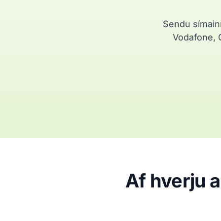
Sendu símainn
Vodafone, O
Af hverju 