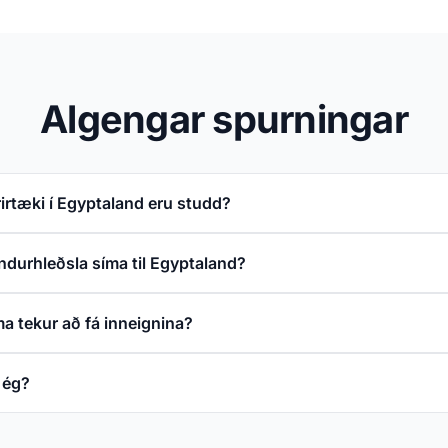
Algengar spurningar
irtæki í Egyptaland eru studd?
ndurhleðsla síma til Egyptaland?
a tekur að fá inneignina?
 ég?