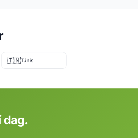
r
🇹🇳
Túnis
í dag.