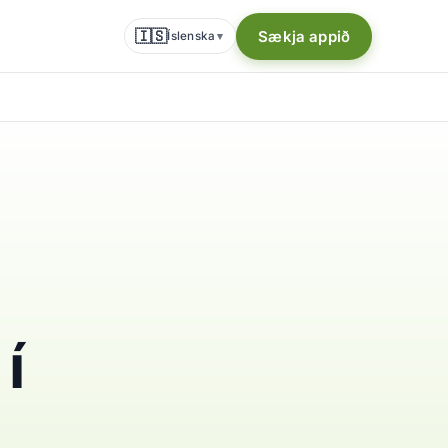
🇮🇸
Sækja appið
Íslenska
▾
í