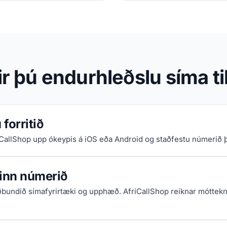
r þú endurhleðslu síma ti
forritið
iCallShop upp ókeypis á iOS eða Android og staðfestu númerið þi
 inn númerið
ðbundið símafyrirtæki og upphæð. AfriCallShop reiknar móttekn