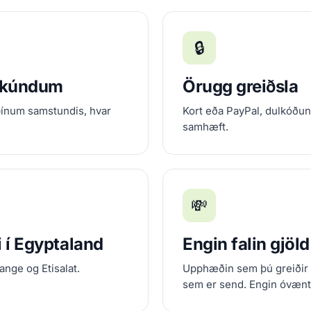
🔒
ekúndum
Örugg greiðsla
þínum samstundis, hvar
Kort eða PayPal, dulkóðun
samhæft.
💸
i í Egyptaland
Engin falin gjöld
nge og Etisalat.
Upphæðin sem þú greiðir 
sem er send. Engin óvænt