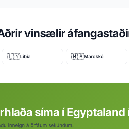
Aðrir vinsælir áfangastaði
🇱🇾
🇲🇦
Líbía
Marokkó
hlaða síma í Egyptaland 
ndu inneign á örfáum sekúndum.