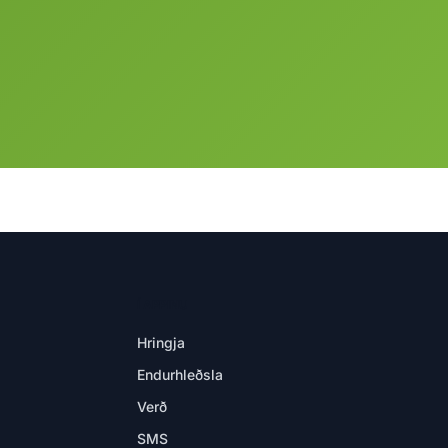
Í APPINU
Hringja
Endurhleðsla
Verð
SMS