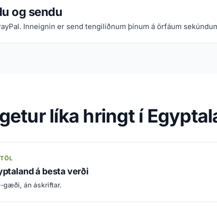
du og sendu
PayPal. Inneignin er send tengiliðnum þínum á örfáum sekúndu
getur líka hringt í Egypta
MTÖL
yptaland á besta verði
gæði, án áskriftar.