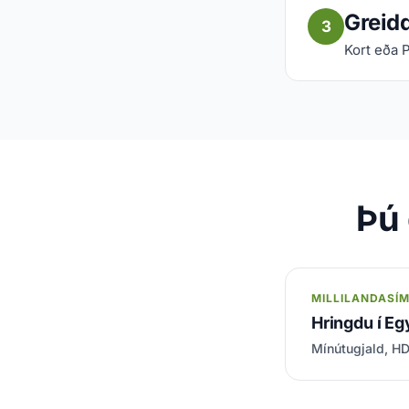
Greid
3
Kort eða 
Þú 
MILLILANDASÍ
Hringdu í Eg
Mínútugjald, HD-