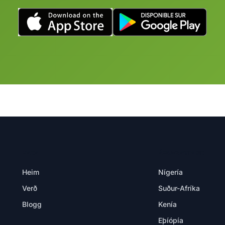
VARA
ÁFANGASTAÐIR
Heim
Nígería
Verð
Suður-Afríka
Blogg
Kenía
Eþíópía