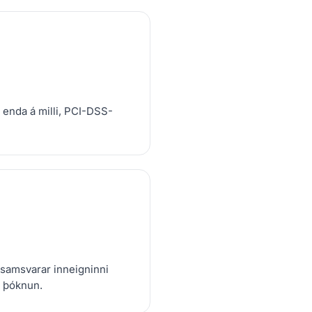
 enda á milli, PCI-DSS-
samsvarar inneigninni
 þóknun.