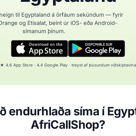
eign til Egyptaland á örfáum sekúndum — fyrir
range og Etisalat, beint úr iOS- eða Android-
símanum þínum.
★ 4.6 App Store · 4.4 Google Play · treyst af þúsundum viðskiptavina
að endurhlaða síma í Egy
AfriCallShop?