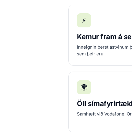
⚡
Kemur fram á s
Inneignin berst ástvinum 
sem þeir eru.
🌍
Öll símafyrirtæk
Samhæft við Vodafone, Ora