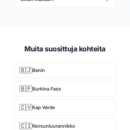
Muita suosittuja kohteita
🇧🇯
Benin
🇧🇫
Burkina Faso
🇨🇻
Kap Verde
🇨🇮
Norsunluurannikko