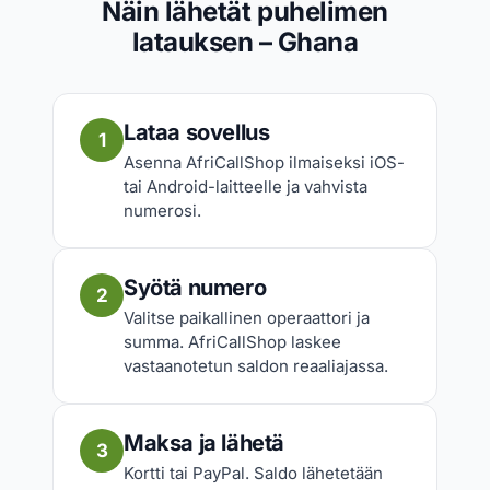
Näin lähetät puhelimen
latauksen – Ghana
Lataa sovellus
1
Asenna AfriCallShop ilmaiseksi iOS-
tai Android-laitteelle ja vahvista
numerosi.
Syötä numero
2
Valitse paikallinen operaattori ja
summa. AfriCallShop laskee
vastaanotetun saldon reaaliajassa.
Maksa ja lähetä
3
Kortti tai PayPal. Saldo lähetetään