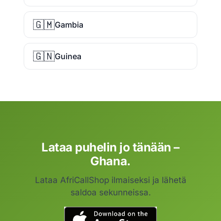
🇬🇲
Gambia
🇬🇳
Guinea
Lataa puhelin jo tänään –
Ghana.
Lataa AfriCallShop ilmaiseksi ja lähetä
saldoa sekunneissa.