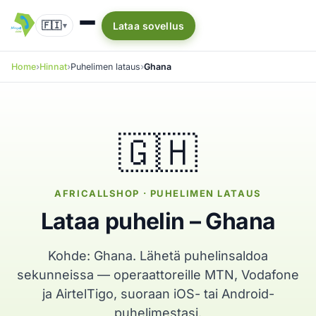
🇫🇮
Lataa sovellus
▾
Home
Hinnat
Puhelimen lataus
Ghana
🇬🇭
AFRICALLSHOP · PUHELIMEN LATAUS
Lataa puhelin – Ghana
Kohde: Ghana. Lähetä puhelinsaldoa
sekunneissa — operaattoreille MTN, Vodafone
ja AirtelTigo, suoraan iOS- tai Android-
puhelimestasi.