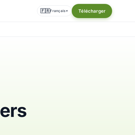
🇫🇷
Télécharger
Français
▾
ers