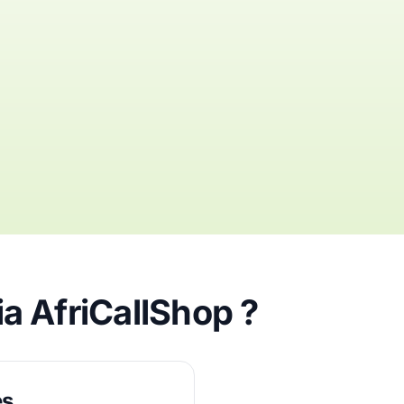
a AfriCallShop ?
és