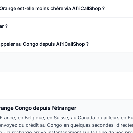
Orange est-elle moins chère via AfriCallShop ?
r ?
 appeler au Congo depuis AfriCallShop ?
ange Congo depuis l’étranger
France, en Belgique, en Suisse, au Canada ou ailleurs en E
 envoyez du crédit au Congo en quelques secondes, direct
e : la recharge arrive instantanément sur la ligne de vos pr