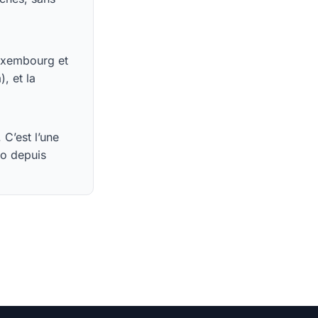
Luxembourg et
, et la
C’est l’une
go depuis