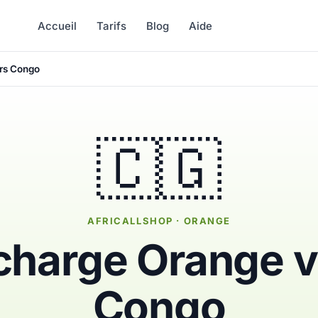
Accueil
Tarifs
Blog
Aide
rs Congo
🇨🇬
AFRICALLSHOP · ORANGE
charge Orange v
Congo