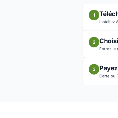
Téléch
1
Installez 
Chois
2
Entrez le
Payez
3
Carte ou 