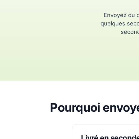
Envoyez du c
quelques secon
second
Pourquoi envoye
Livré en second