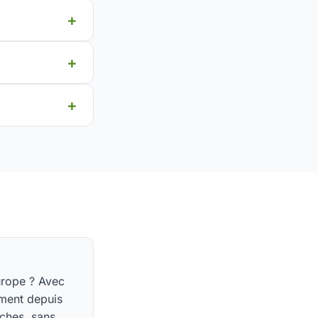
urope ? Avec
ement depuis
oches, sans