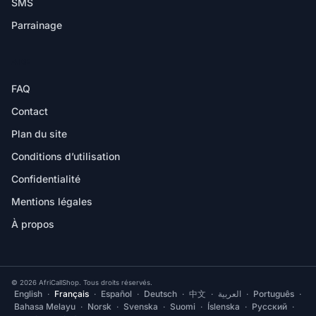
SMS
Parrainage
AIDE
FAQ
Contact
Plan du site
Conditions d’utilisation
Confidentialité
Mentions légales
À propos
© 2026 AfriCallShop. Tous droits réservés.
English
·
Français
·
Español
·
Deutsch
·
中文
·
العربية
·
Português
·
Bahasa Melayu
·
Norsk
·
Svenska
·
Suomi
·
Íslenska
·
Русский
·