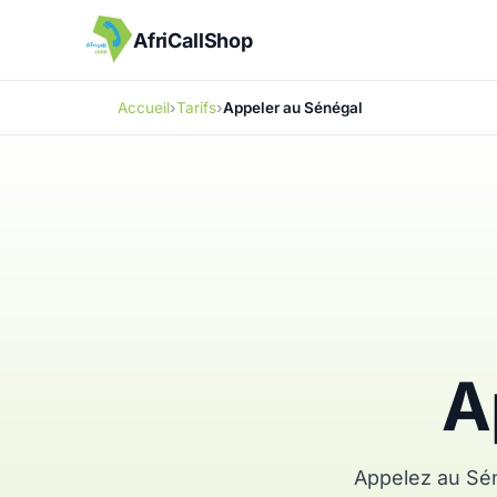
AfriCallShop
Accueil
Tarifs
Appeler au Sénégal
A
Appelez au Sén