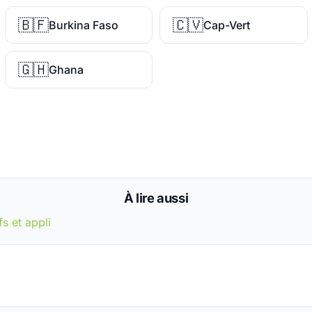
🇧🇫
🇨🇻
Burkina Faso
Cap-Vert
🇬🇭
Ghana
À lire aussi
fs et appli