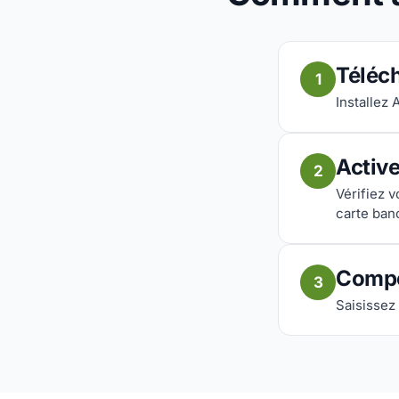
Téléch
1
Installez 
Activ
2
Vérifiez 
carte ban
Compo
3
Saisissez 