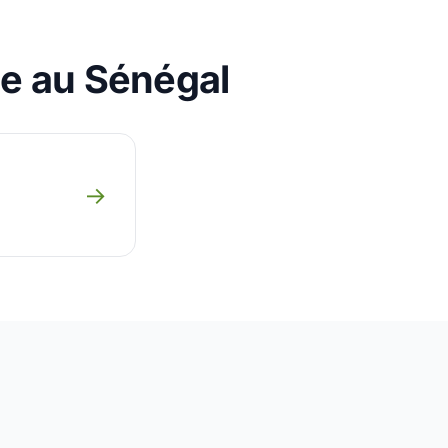
le au Sénégal
→