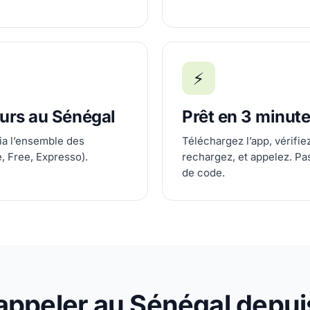
⚡
eurs au Sénégal
Prêt en 3 minut
ia l’ensemble des
Téléchargez l’app, vérifi
, Free, Expresso).
rechargez, et appelez. Pa
de code.
peler au Sénégal depuis