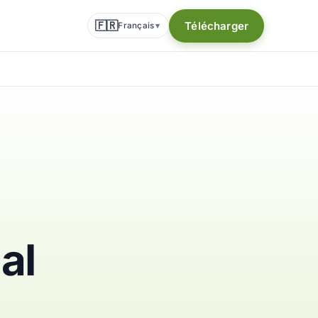
🇫🇷
Télécharger
Français
▾
al