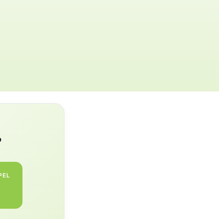
s
?
PEL