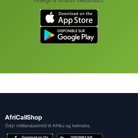
inneign á örfáum sekúndum.
AfriCallShop
Ódýr millilandasímtöl til Afríku og heimsins.