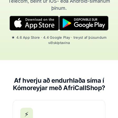
Telecom, beint úr iOS- eða Android-símanum
þínum.
★ 4.6 App Store · 4.4 Google Play · treyst af þúsundum
viðskiptavina
Af hverju að endurhlaða síma í
Kómoreyjar með AfriCallShop?
⚡