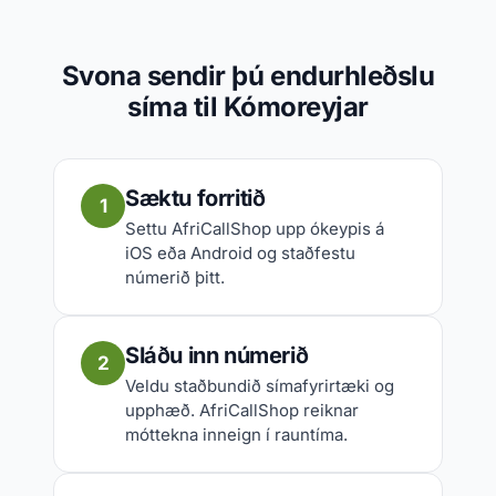
Svona sendir þú endurhleðslu
síma til Kómoreyjar
Sæktu forritið
1
Settu AfriCallShop upp ókeypis á
iOS eða Android og staðfestu
númerið þitt.
Sláðu inn númerið
2
Veldu staðbundið símafyrirtæki og
upphæð. AfriCallShop reiknar
móttekna inneign í rauntíma.