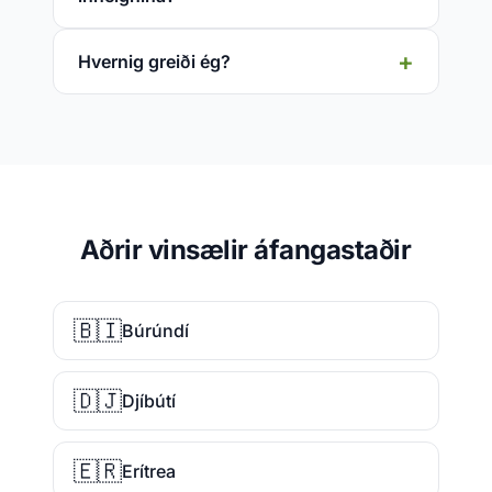
Hvernig greiði ég?
Aðrir vinsælir áfangastaðir
🇧🇮
Búrúndí
🇩🇯
Djíbútí
🇪🇷
Erítrea