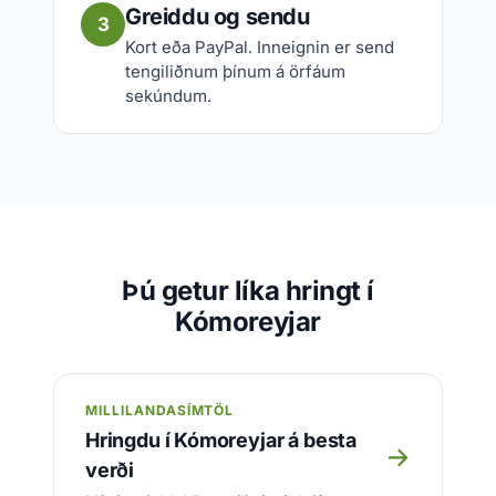
Greiddu og sendu
3
Kort eða PayPal. Inneignin er send
tengiliðnum þínum á örfáum
sekúndum.
Þú getur líka hringt í
Kómoreyjar
MILLILANDASÍMTÖL
Hringdu í Kómoreyjar á besta
→
verði