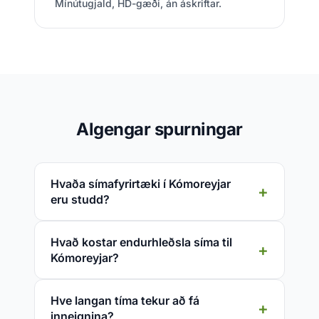
Mínútugjald, HD-gæði, án áskriftar.
Algengar spurningar
Hvaða símafyrirtæki í Kómoreyjar
eru studd?
Hvað kostar endurhleðsla síma til
Kómoreyjar?
Hve langan tíma tekur að fá
inneignina?