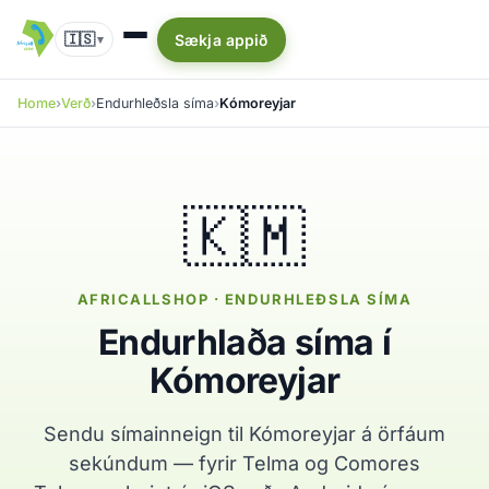
🇮🇸
Sækja appið
▾
Home
Verð
Endurhleðsla síma
Kómoreyjar
🇰🇲
AFRICALLSHOP · ENDURHLEÐSLA SÍMA
Endurhlaða síma í
Kómoreyjar
Sendu símainneign til Kómoreyjar á örfáum
sekúndum — fyrir Telma og Comores