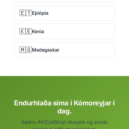
🇪🇹
Eþíópía
🇰🇪
Kenía
🇲🇬
Madagaskar
Endurhlaða síma í Kómoreyjar í
dag.
Sæktu AfriCallShop ókeypis og sendu