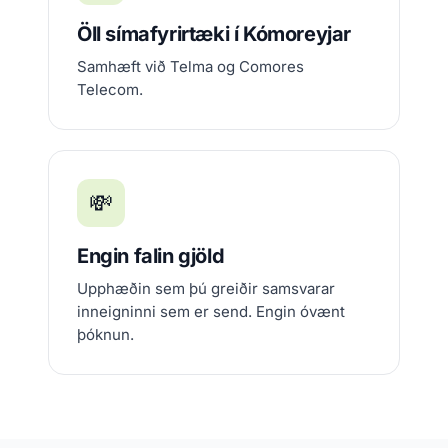
Öll símafyrirtæki í Kómoreyjar
Samhæft við Telma og Comores
Telecom.
💸
Engin falin gjöld
Upphæðin sem þú greiðir samsvarar
inneigninni sem er send. Engin óvænt
þóknun.