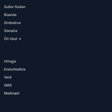
Suður-Súdan
Rúanda
Simbabve
Sómalía
Öll lönd →
Í APPINU
Hringja
Endurhleðsla
Verð
SMS
Meðmæli
HJÁLP