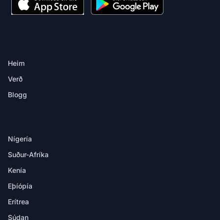
VARA
Heim
Verð
Blogg
ÁFANGASTAÐIR
Nígería
Suður-Afríka
Kenía
Eþíópía
Erítrea
Súdan