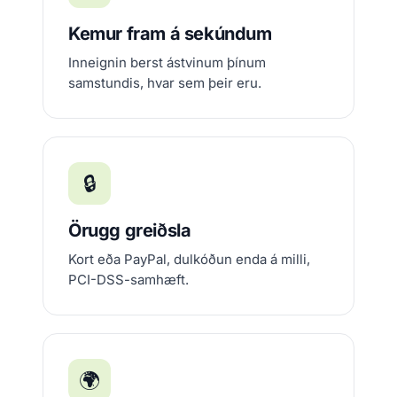
Kemur fram á sekúndum
Inneignin berst ástvinum þínum
samstundis, hvar sem þeir eru.
🔒
Örugg greiðsla
Kort eða PayPal, dulkóðun enda á milli,
PCI-DSS-samhæft.
🌍