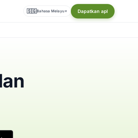
🇸🇬
Dapatkan apl
Bahasa Melayu
▾
lan