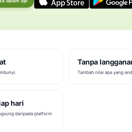
ka dalam apl
at
Tanpa langgana
mbunyi.
Tambah nilai apa yang and
iap hari
ngsung daripada platform