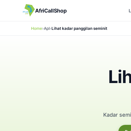
AfriCallShop
Home
Apl
Lihat kadar panggilan seminit
Li
Kadar semin