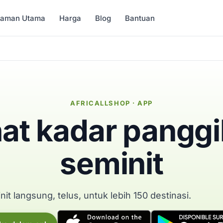
Laman Utama
Harga
Blog
Bantuan
AFRICALLSHOP · APP
hat kadar panggi
seminit
it langsung, telus, untuk lebih 150 destinasi.