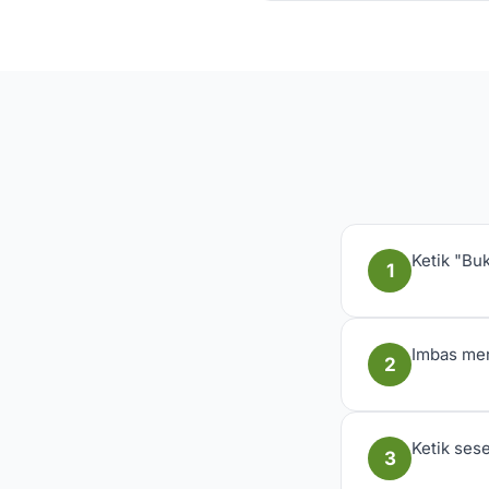
Ketik "Bu
1
Imbas men
2
Ketik ses
3