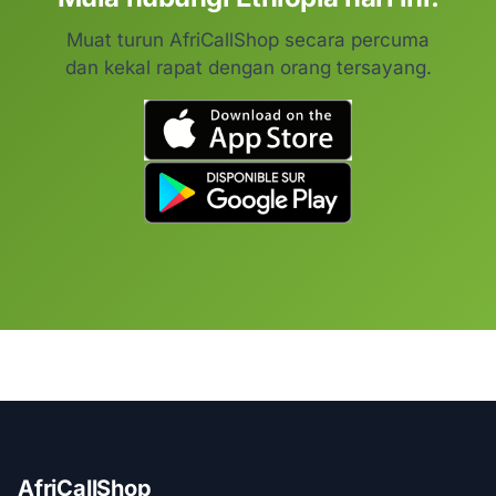
Muat turun AfriCallShop secara percuma
dan kekal rapat dengan orang tersayang.
AfriCallShop