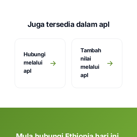
Juga tersedia dalam apl
Tambah
Hubungi
nilai
→
→
melalui
melalui
apl
apl
Mula hubungi Ethiopia hari ini.