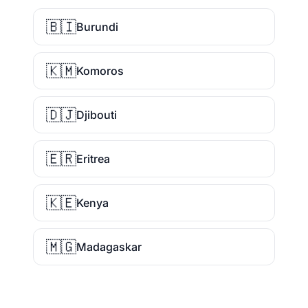
🇧🇮
Burundi
🇰🇲
Komoros
🇩🇯
Djibouti
🇪🇷
Eritrea
🇰🇪
Kenya
🇲🇬
Madagaskar