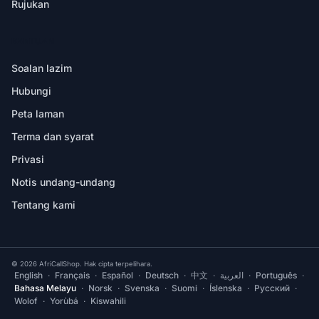
Rujukan
BANTUAN
Soalan lazim
Hubungi
Peta laman
Terma dan syarat
Privasi
Notis undang-undang
Tentang kami
© 2026 AfriCallShop. Hak cipta terpelihara.
English
·
Français
·
Español
·
Deutsch
·
中文
·
العربية
·
Português
·
Bahasa Melayu
·
Norsk
·
Svenska
·
Suomi
·
Íslenska
·
Русский
·
Wolof
·
Yorùbá
·
Kiswahili