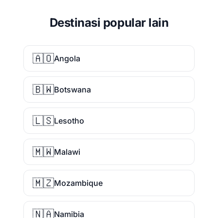
Destinasi popular lain
🇦🇴
Angola
🇧🇼
Botswana
🇱🇸
Lesotho
🇲🇼
Malawi
🇲🇿
Mozambique
🇳🇦
Namibia