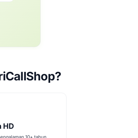
iCallShop?
n HD
pengalaman 10+ tahun.