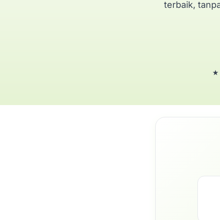
terbaik, tanp
★ 