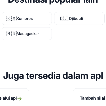
🇰🇲
🇩🇯
Komoros
Djibouti
🇲🇬
Madagaskar
Juga tersedia dalam apl
→
lalui apl
Tambah nilai 