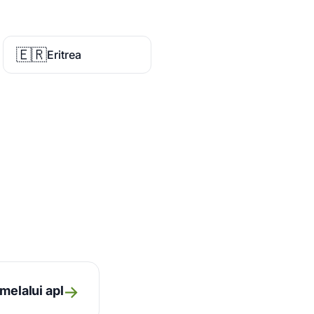
🇪🇷
Eritrea
→
melalui apl