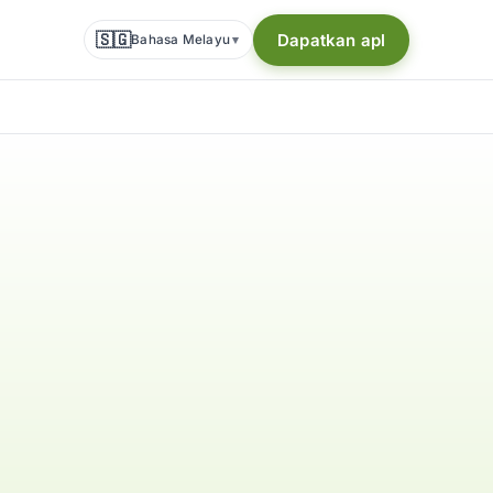
🇸🇬
Dapatkan apl
Bahasa Melayu
▾