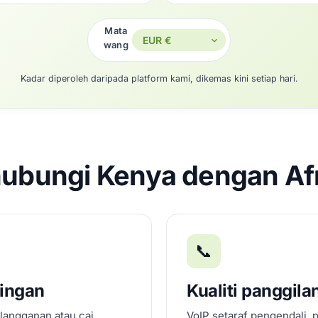
Mata
wang
Kadar diperoleh daripada platform kami, dikemas kini setiap hari.
ubungi Kenya dengan Afr
📞
dingan
Kualiti panggila
 langganan atau caj
VoIP setaraf pengendali, 