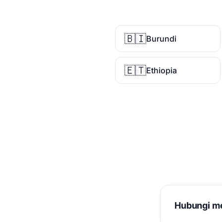
🇧🇮
Burundi
🇪🇹
Ethiopia
Hubungi me