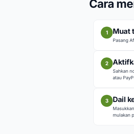
Cara me
Muat t
1
Pasang Af
Aktif
2
Sahkan no
atau PayP
Dail k
3
Masukkan 
mulakan p