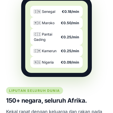
🇸🇳 Senegal
€0.18/min
🇲🇦 Maroko
€0.50/min
🇨🇮 Pantai
€0.25/min
Gading
🇨🇲 Kamerun
€0.25/min
🇳🇬 Nigeria
€0.09/min
LIPUTAN SELURUH DUNIA
150+ negara, seluruh Afrika.
Kekal rapat dengan keluarga dan rakan pada