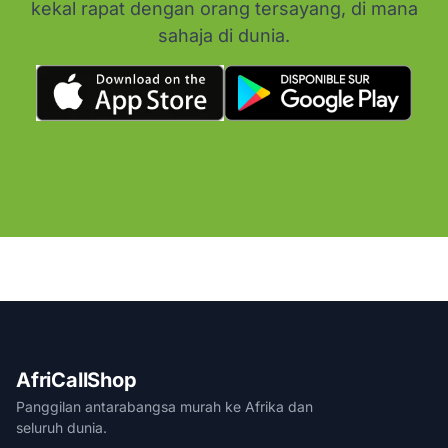
kekal rapat dengan orang tersayang, di mana
sahaja di dunia.
AfriCallShop
Panggilan antarabangsa murah ke Afrika dan
seluruh dunia.