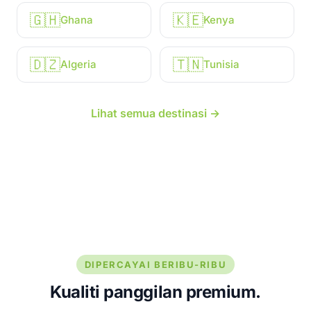
🇬🇭
🇰🇪
Ghana
Kenya
🇩🇿
🇹🇳
Algeria
Tunisia
Lihat semua destinasi →
DIPERCAYAI BERIBU-RIBU
Kualiti panggilan premium.