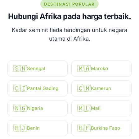
DESTINASI POPULAR
Hubungi Afrika pada harga terbaik.
Kadar seminit tiada tandingan untuk negara
utama di Afrika.
🇸🇳
🇲🇦
Senegal
Maroko
🇨🇮
🇨🇲
Pantai Gading
Kamerun
🇳🇬
🇲🇱
Nigeria
Mali
🇧🇯
🇧🇫
Benin
Burkina Faso