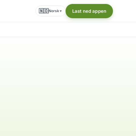
🇳🇴
Last ned appen
Norsk
▾