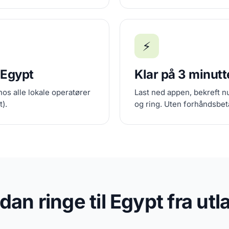
⚡
 Egypt
Klar på 3 minutt
hos alle lokale operatører
Last ned appen, bekreft nu
t).
og ring. Uten forhåndsbeta
dan ringe til Egypt fra utl