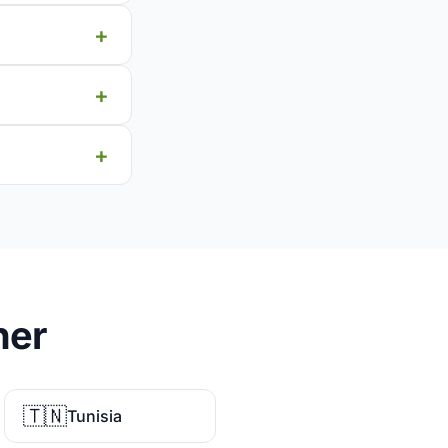
ner
🇹🇳
Tunisia