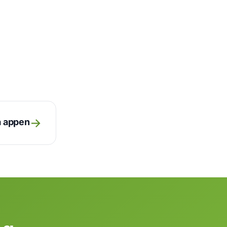
→
ra appen