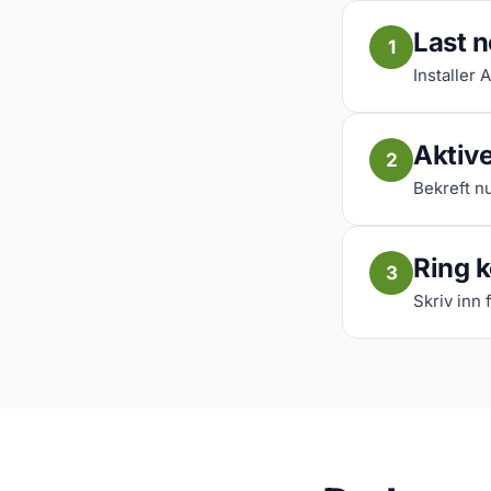
Last 
1
Installer 
Aktive
2
Bekreft nu
Ring k
3
Skriv inn