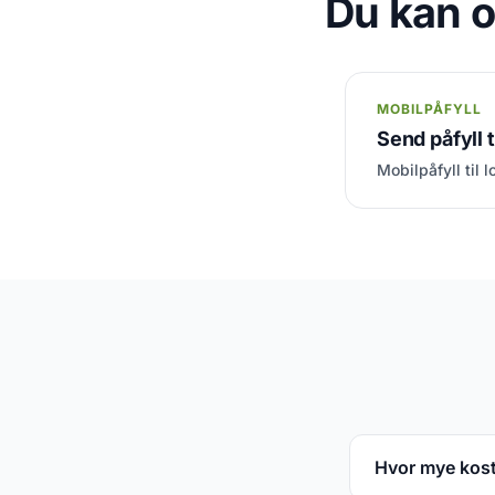
Du kan o
MOBILPÅFYLL
Send påfyll t
Mobilpåfyll til 
Hvor mye koste