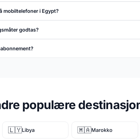
på mobiltelefoner i Egypt?
ngsmåter godtas?
t abonnement?
dre populære destinasjo
🇱🇾
🇲🇦
Libya
Marokko