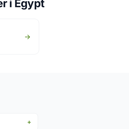
r i Egypt
→