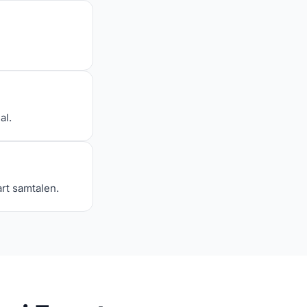
al.
art samtalen.