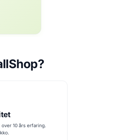
allShop?
tet
over 10 års erfaring.
ekko.