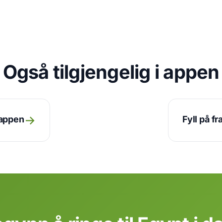
Også tilgjengelig i appen
→
 appen
Fyll på f