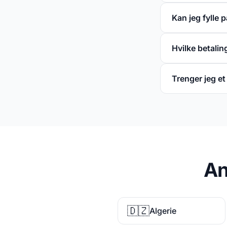
Kan jeg fylle 
Hvilke betali
Trenger jeg e
An
🇩🇿
Algerie