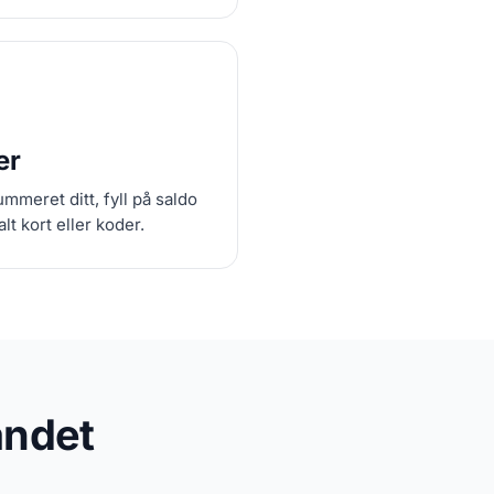
er
mmeret ditt, fyll på saldo
lt kort eller koder.
andet