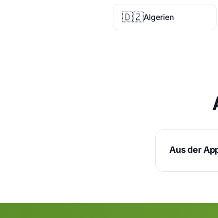
🇩🇿
Algerien
Aus der Ap