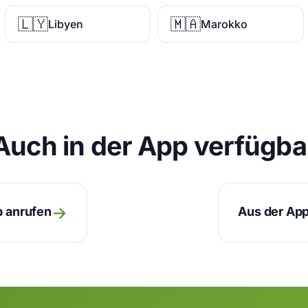
🇱🇾
🇲🇦
Libyen
Marokko
Auch in der App verfügba
→
p anrufen
Aus der App