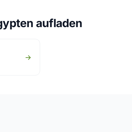
gypten aufladen
→