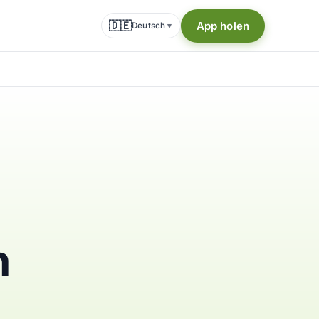
🇩🇪
App holen
Deutsch
▾
n