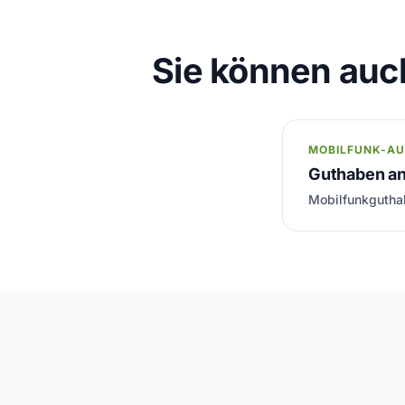
Sie können auc
MOBILFUNK-A
Guthaben a
Mobilfunkguthab