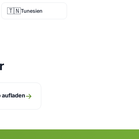
🇹🇳
Tunesien
r
→
 aufladen