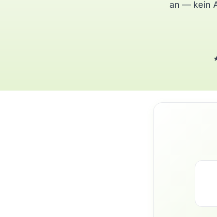
an — kein 
★