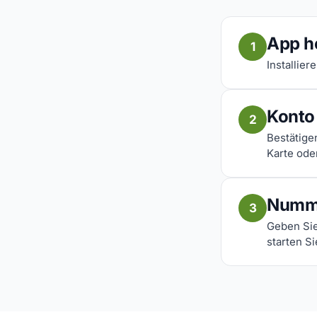
App h
1
Installier
Konto 
2
Bestätige
Karte ode
Numm
3
Geben Sie
starten Si