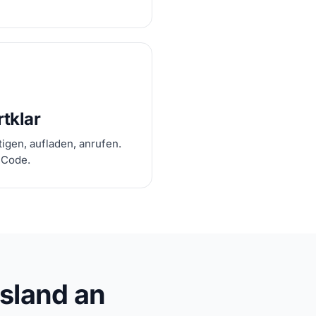
rtklar
igen, aufladen, anrufen.
 Code.
sland an