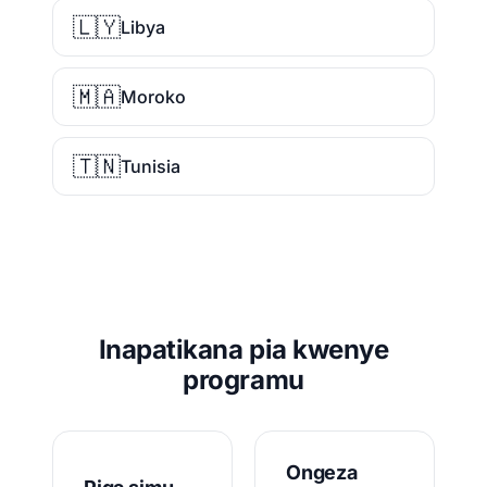
🇱🇾
Libya
🇲🇦
Moroko
🇹🇳
Tunisia
Inapatikana pia kwenye
programu
Ongeza