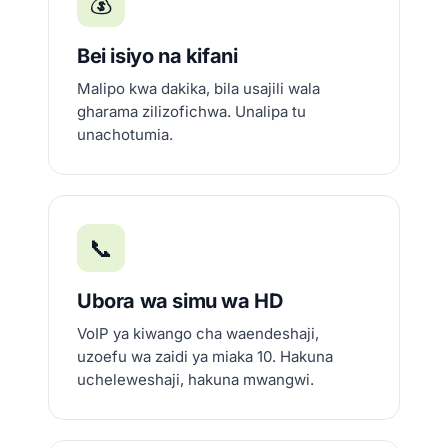
💰
Bei isiyo na kifani
Malipo kwa dakika, bila usajili wala
gharama zilizofichwa. Unalipa tu
unachotumia.
📞
Ubora wa simu wa HD
VoIP ya kiwango cha waendeshaji,
uzoefu wa zaidi ya miaka 10. Hakuna
ucheleweshaji, hakuna mwangwi.