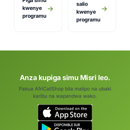
Piga simu
salio
→
→
kwenye
kwenye
programu
programu
Anza kupiga simu Misri leo.
Pakua AfriCallShop bila malipo na ubaki
karibu na wapendwa wako.