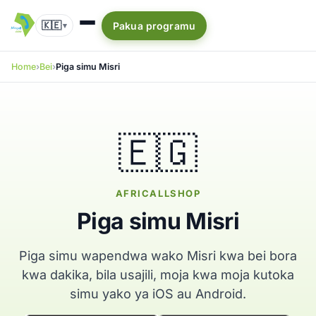
🇰🇪
Pakua programu
▾
Home
Bei
Piga simu Misri
🇪🇬
AFRICALLSHOP
Piga simu Misri
Piga simu wapendwa wako Misri kwa bei bora
kwa dakika, bila usajili, moja kwa moja kutoka
simu yako ya iOS au Android.