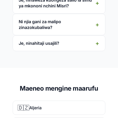
Je, ninaweza kuongeza salio la simu
ya mkononi nchini Misri?
Ni njia gani za malipo
zinazokubaliwa?
Je, ninahitaji usajili?
Maeneo mengine maarufu
🇩🇿
Aljeria