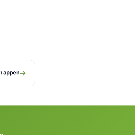
→
ån appen