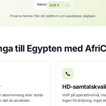
Valuta
Priserna hämtas från vår plattform och uppdateras dagligen.
inga till Egypten med Afri
📞
r
HD-samtalskvali
an abonnemang eller dolda
VoIP på operatörsnivå, me
ör det du använder.
Ingen fördröjning, inget e