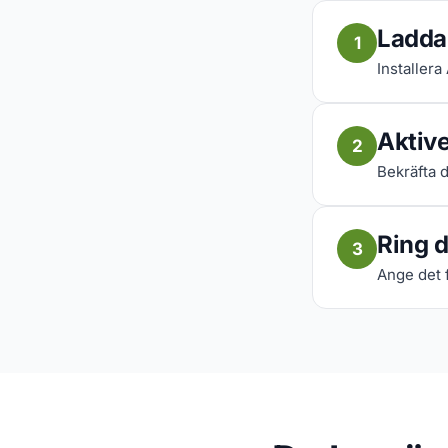
Ladda
1
Installera
Aktive
2
Bekräfta d
Ring d
3
Ange det 