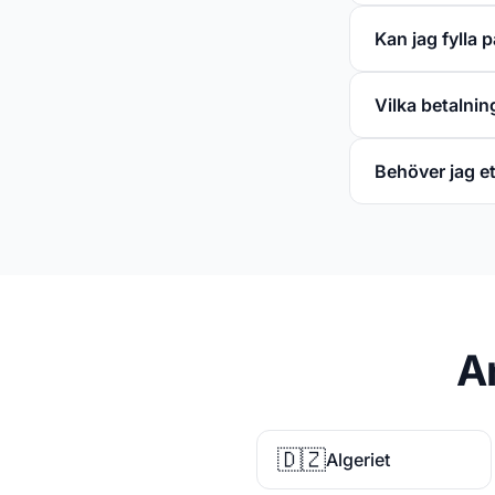
Kan jag fylla 
Vilka betalni
Behöver jag 
A
🇩🇿
Algeriet