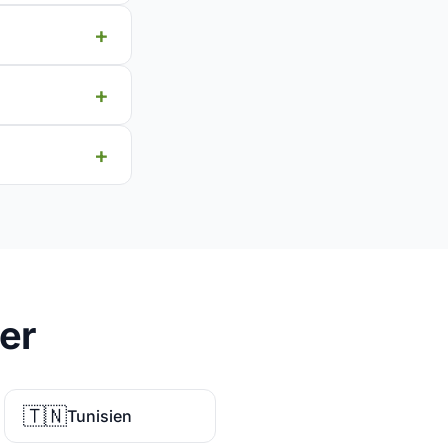
er
🇹🇳
Tunisien