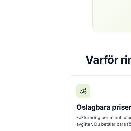
Varför r
💰
Oslagbara prise
Fakturering per minut, ut
avgifter. Du betalar bara f