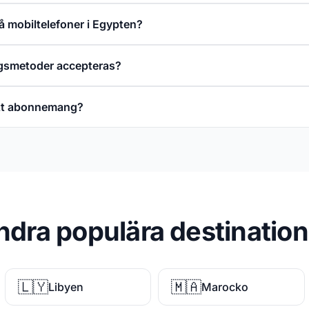
på mobiltelefoner i Egypten?
ngsmetoder accepteras?
ett abonnemang?
ndra populära destination
🇱🇾
🇲🇦
Libyen
Marocko