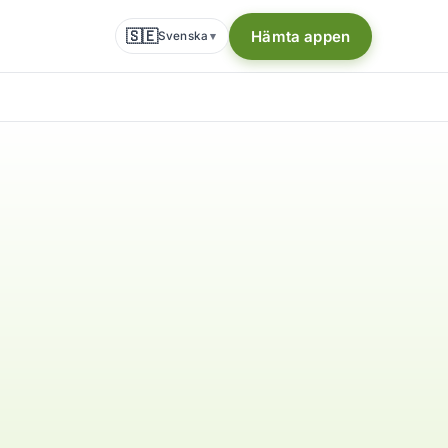
🇸🇪
Hämta appen
Svenska
▾
n