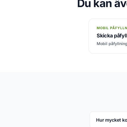
Du kan äv
MOBIL PÅFYLL
Skicka påfyll
Mobil påfyllning
Hur mycket kos