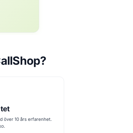
CallShop?
tet
d över 10 års erfarenhet.
ko.