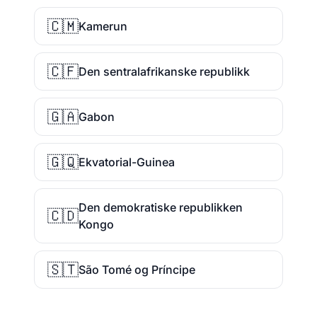
🇨🇲
Kamerun
🇨🇫
Den sentralafrikanske republikk
🇬🇦
Gabon
🇬🇶
Ekvatorial-Guinea
Den demokratiske republikken
🇨🇩
Kongo
🇸🇹
São Tomé og Príncipe