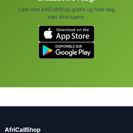
Last ned AfriCallShop gratis og hold deg
nær dine kjære.
AfriCallShop