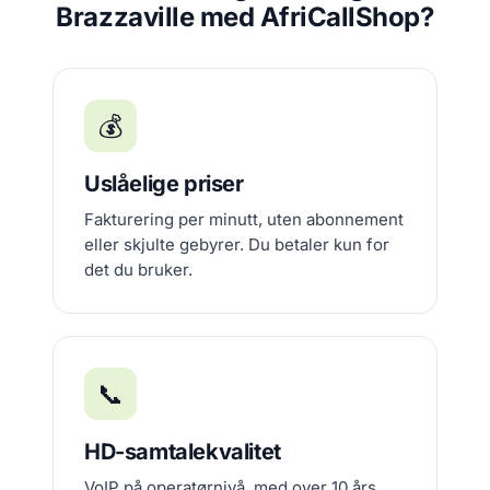
Brazzaville med AfriCallShop?
💰
Uslåelige priser
Fakturering per minutt, uten abonnement
eller skjulte gebyrer. Du betaler kun for
det du bruker.
📞
HD-samtalekvalitet
VoIP på operatørnivå, med over 10 års