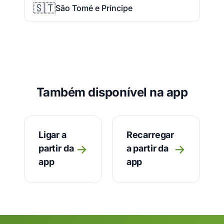
🇸🇹
São Tomé e Príncipe
Também disponível na app
Ligar a
Recarregar
→
→
partir da
a partir da
app
app