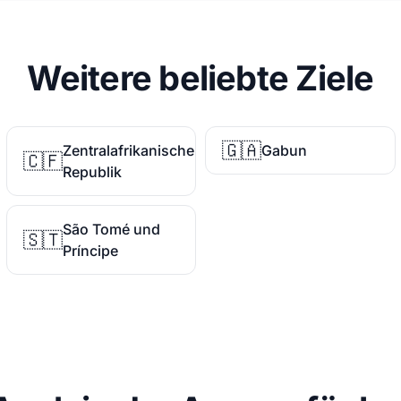
Weitere beliebte Ziele
🇬🇦
Zentralafrikanische
Gabun
🇨🇫
Republik
São Tomé und
🇸🇹
Príncipe