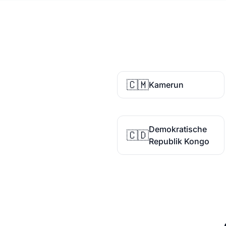
🇨🇲
Kamerun
Demokratische
🇨🇩
Republik Kongo