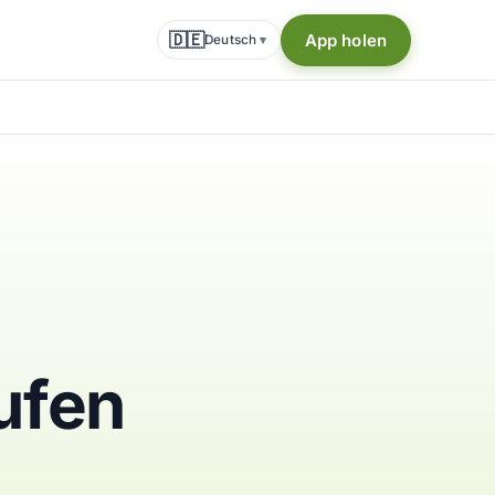
🇩🇪
App holen
Deutsch
▾
ufen