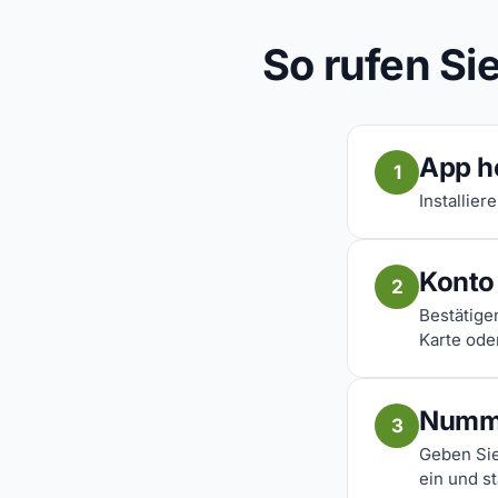
So rufen Si
App h
1
Installier
Konto 
2
Bestätige
Karte ode
Numm
3
Geben Sie
ein und st