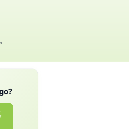
en
ngo?
-
T