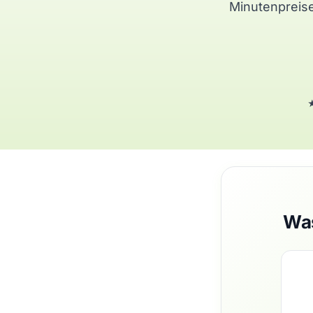
Minutenpreise
★
Was