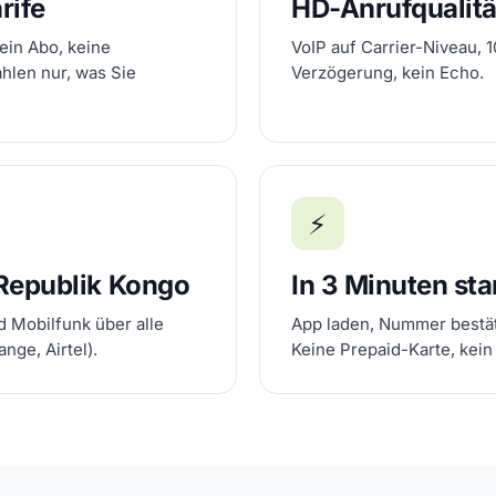
rife
HD-Anrufqualitä
ein Abo, keine
VoIP auf Carrier-Niveau, 
ahlen nur, was Sie
Verzögerung, kein Echo.
⚡
 Republik Kongo
In 3 Minuten sta
d Mobilfunk über alle
App laden, Nummer bestät
nge, Airtel).
Keine Prepaid-Karte, kein