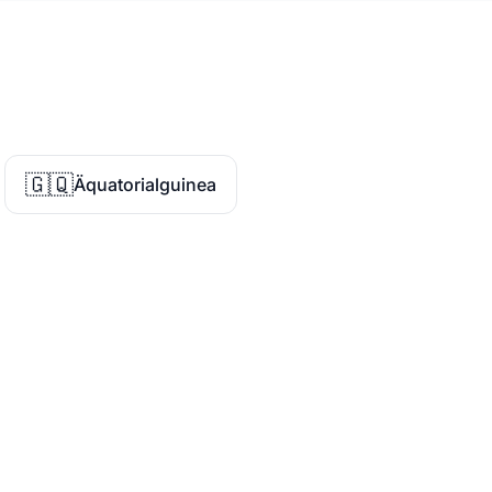
🇬🇶
Äquatorialguinea