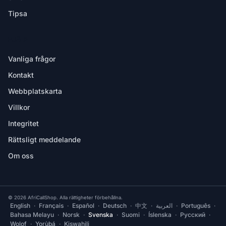
Tipsa
HJÄLP
Vanliga frågor
Kontakt
Webbplatskarta
Villkor
Integritet
Rättsligt meddelande
Om oss
© 2026 AfriCallShop. Alla rättigheter förbehållna.
English
·
Français
·
Español
·
Deutsch
·
中文
·
العربية
·
Português
·
Bahasa Melayu
·
Norsk
·
Svenska
·
Suomi
·
Íslenska
·
Русский
·
Wolof
·
Yorùbá
·
Kiswahili