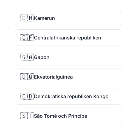
🇨🇲
Kamerun
🇨🇫
Centralafrikanska republiken
🇬🇦
Gabon
🇬🇶
Ekvatorialguinea
🇨🇩
Demokratiska republiken Kongo
🇸🇹
São Tomé och Príncipe