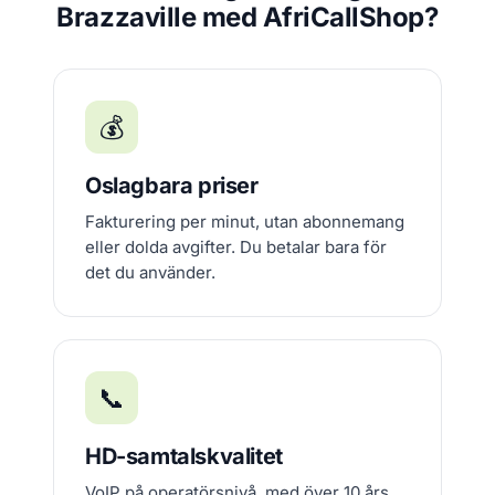
Brazzaville med AfriCallShop?
💰
Oslagbara priser
Fakturering per minut, utan abonnemang
eller dolda avgifter. Du betalar bara för
det du använder.
📞
HD-samtalskvalitet
VoIP på operatörsnivå, med över 10 års