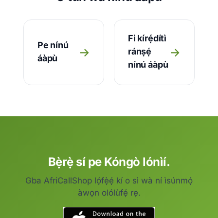
Fi kírẹ́dítì
Pe nínú
→
→
ránṣẹ́
áàpù
nínú áàpù
Bẹ̀rẹ̀ sí pe Kóngò lónìí.
Gba AfriCallShop lọ́fẹ̀ẹ́ kí o sì wà ní ìsúnmọ́
àwọn olólùfẹ́ rẹ.