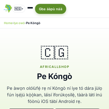
🇳🇬
Gba áàpù náà
▾
Home
Iye owó
Pe Kóngò
🇨🇬
AFRICALLSHOP
Pe Kóngò
Pe àwọn olólùfẹ́ rẹ ní Kóngò ní iye tó dára jùlọ
fún ìṣẹ́jú kọ̀ọ̀kan, láìsí ìforúkọsílẹ̀, tààrà láti inú
fóònù iOS tàbí Android rẹ.