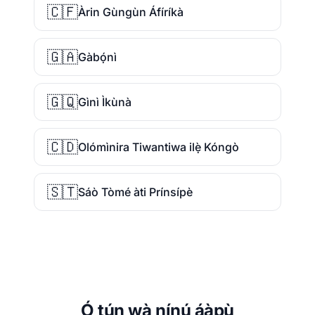
🇨🇫
Àrin Gùngùn Áfíríkà
🇬🇦
Gàbọ́nì
🇬🇶
Gìnì Ìkùnà
🇨🇩
Olómìnira Tiwantiwa ilẹ̀ Kóngò
🇸🇹
Sáò Tòmé àti Prínsípè
Ó tún wà nínú áàpù