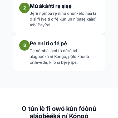
Mú àkàǹtì rẹ ṣiṣẹ́
2
Jẹ́rìí nọ́mbà rẹ nínú ohun-èlò náà kí
o sì fi iye tí o fẹ́ kún un nípasẹ̀ káàdì
tàbí PayPal.
Pe ẹni tí o fẹ́ pè
3
Tẹ nọ́mbà láìnì tó dúró tàbí
alágbèéká ní Kóngò, pẹ̀lú kóòdù
orílẹ̀-èdè, kí o sì bẹ̀rẹ̀ ìpè.
O tún lè fi owó kún fóònù
alágbèéká ní Kóngò