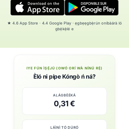
★ 4.6 App Store · 4.4 Google Play · ẹgbẹẹgbẹ̀rún oníbàárà ló
gbẹ́kẹ̀lé e
IYE FÚN ÌṢẸ́JÚ (OWÓ ORÍ WÀ NÍNÚ RẸ̀)
Èló ni pípe Kóngò ń ná?
ALÁGBÈÉKÁ
0,31 €
LÁÌNÌ TÓ DÚRÓ