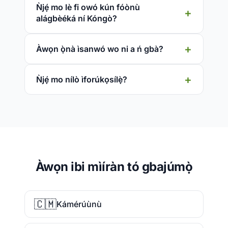
Ǹjẹ́ mo lè fi owó kún fóònù
alágbèéká ní Kóngò?
Àwọn ọ̀nà ìsanwó wo ni a ń gbà?
Ǹjẹ́ mo nílò ìforúkọsílẹ̀?
Àwọn ibi mìíràn tó gbajúmọ̀
🇨🇲
Kámérúùnù