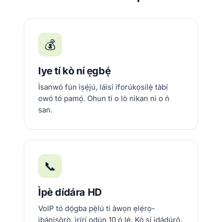
💰
Iye tí kò ní ẹgbẹ́
Ìsanwó fún ìṣẹ́jú, láìsí ìforúkọsílẹ̀ tàbí
owó tó pamọ́. Ohun tí o lò nìkan ni o ń
san.
📞
Ìpè dídára HD
VoIP tó dọ́gba pẹ̀lú ti àwọn ẹlẹ́rọ-
ìbánisọ̀rọ̀, ìrírí ọdún 10 ó lé. Kò sí ìdádúró,