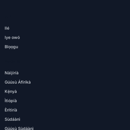
ỌJÀ
Ilé
Iye owó
Blọọgu
ÀWỌN IBI
Nàìjíríà
Gúúsù Áfíríkà
Kẹ́nyà
Ìtìópíà
Èrítíríà
Sùdáànì
Gúúsù Sùdáànì