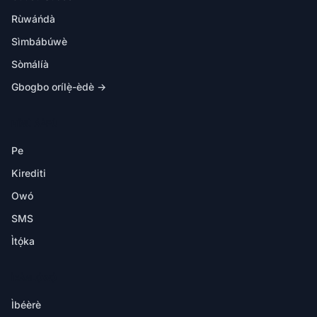
Rùwáńdà
Sìmbábúwè
Sòmálíà
Gbogbo orílẹ̀-èdè →
NÍNÚ ÁÀPÙ
Pe
Kirediti
Owó
SMS
Ìtọ́ka
ÌRÀNLỌ́WỌ́
Ìbéèrè