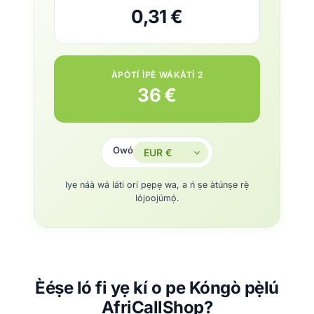
0,31 €
ÀPÓTÍ ÌPÈ WÁKÀTÍ 2
36 €
Owó
Iye náà wá láti orí pẹpẹ wa, a ń ṣe àtúnṣe rẹ̀
lójoojúmọ́.
Èéṣe ló fi yẹ kí o pe Kóngò pẹ̀lú
AfriCallShop?