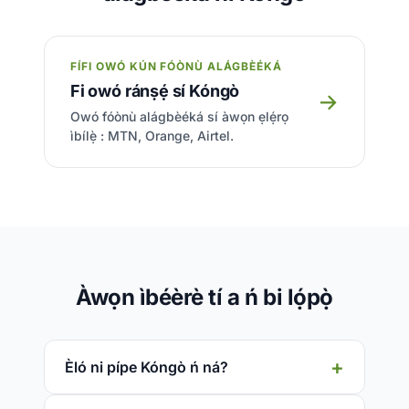
FÍFI OWÓ KÚN FÓÒNÙ ALÁGBÈÉKÁ
Fi owó ránṣẹ́ sí Kóngò
→
Owó fóònù alágbèéká sí àwọn ẹlẹ́rọ
ìbílẹ̀ : MTN, Orange, Airtel.
Àwọn ìbéèrè tí a ń bi lọ́pọ̀
Èló ni pípe Kóngò ń ná?