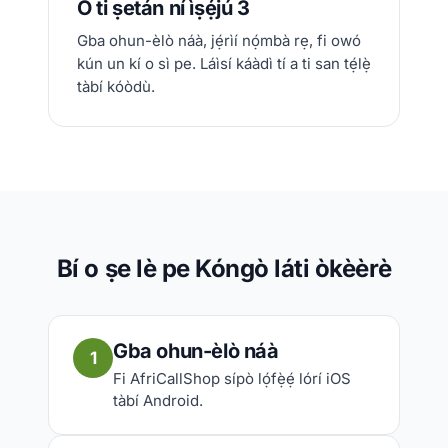
Ó ti ṣetán ní ìṣẹ́jú 3
Gba ohun-èlò náà, jẹ́rìí nọ́mbà rẹ, fi owó
kún un kí o sì pe. Láìsí káàdì tí a ti san tẹ́lẹ̀
tàbí kóòdù.
Bí o ṣe lè pe Kóngò láti òkèèrè
Gba ohun-èlò náà
1
Fi AfriCallShop sípò lọ́fẹ̀ẹ́ lórí iOS
tàbí Android.