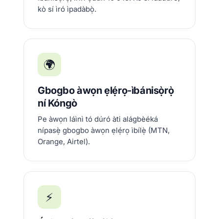
kò sí ìró ìpadàbọ̀.
🌍
Gbogbo àwọn ẹlẹ́rọ-ìbánisọ̀rọ̀
ní Kóngò
Pe àwọn láìnì tó dúró àti alágbèéká
nípasẹ̀ gbogbo àwọn ẹlẹ́rọ ìbílẹ̀ (MTN,
Orange, Airtel).
⚡