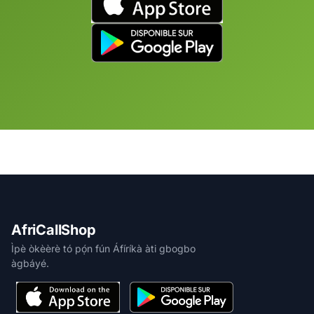
AfriCallShop
Ìpè òkèèrè tó pọ́n fún Áfíríkà àti gbogbo
àgbáyé.