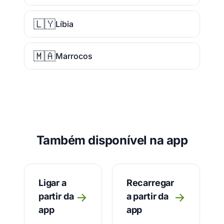
🇱🇾
Líbia
🇲🇦
Marrocos
Também disponível na app
Ligar a
Recarregar
→
→
partir da
a partir da
app
app