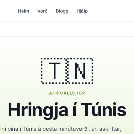
Heim
Verð
Blogg
Hjálp
🇹🇳
AFRICALLSHOP
Hringja í Túnis
ini þína í Túnis á besta mínútuverði, án áskriftar,