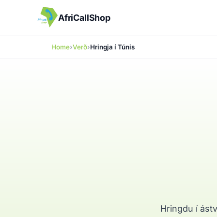
AfriCallShop
Home
Verð
Hringja í Túnis
Hringdu í ástv