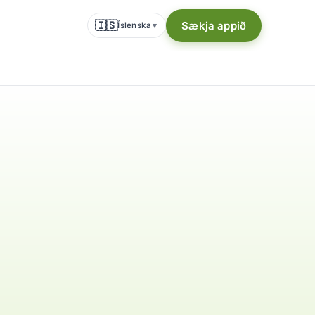
🇮🇸
Sækja appið
Íslenska
▾