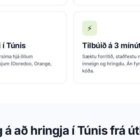
⚡
 í Túnis
Tilbúið á 3 mín
rsíma hjá öllum
Sæktu forritið, staðfestu 
kjum (Ooredoo, Orange,
inneign og hringdu. Án fy
kóða.
 á að hringja í Túnis frá 