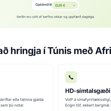
Gjaldmiðill
Verðin eru sótt af kerfinu okkar og uppfærð daglega.
að hringja í Túnis með Af
📞
HD-símtalsgæði
kriftar eða falinna gjalda.
VoIP á símafyrirtækisstigi,
 sem þú notar.
Engin töf, ekkert bergmál.