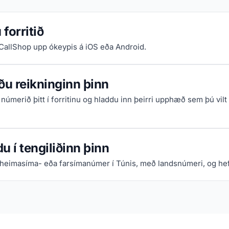
forritið
iCallShop upp ókeypis á iOS eða Android.
ðu reikninginn þinn
númerið þitt í forritinu og hladdu inn þeirri upphæð sem þú vilt
u í tengiliðinn þinn
 heimasíma- eða farsímanúmer í Túnis, með landsnúmeri, og hefj