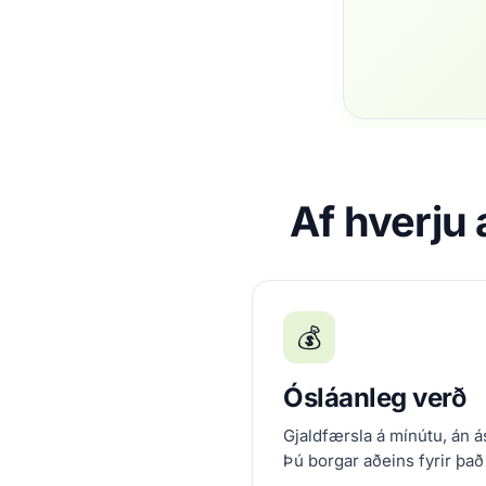
Af hverju 
💰
Ósláanleg verð
Gjaldfærsla á mínútu, án ás
Þú borgar aðeins fyrir það