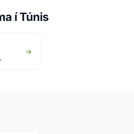
ma í Túnis
→
.