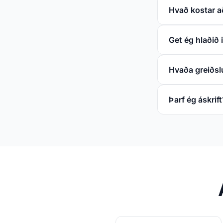
Hvað kostar að
Get ég hlaðið 
Hvaða greiðsl
Þarf ég áskrift