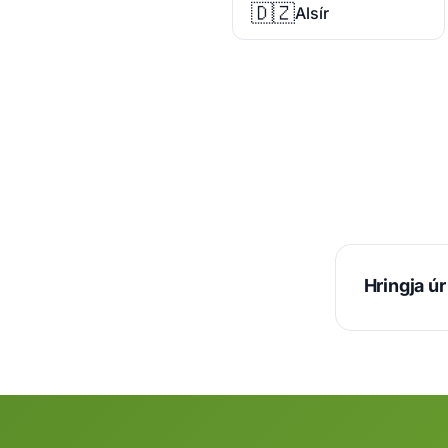
🇩🇿
Alsír
Hringja ú