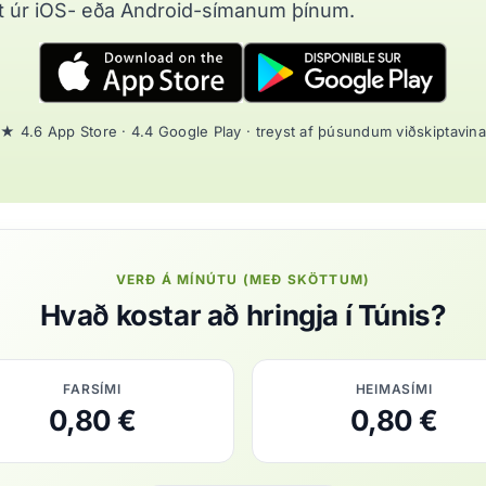
t úr iOS- eða Android-símanum þínum.
★ 4.6 App Store · 4.4 Google Play · treyst af þúsundum viðskiptavina
VERÐ Á MÍNÚTU (MEÐ SKÖTTUM)
Hvað kostar að hringja í Túnis?
FARSÍMI
HEIMASÍMI
0,80 €
0,80 €