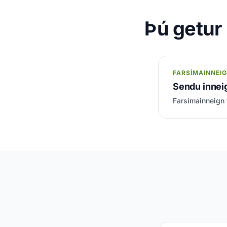
Þú getur 
FARSÍMAINNEI
Sendu inneig
Farsímainneign 