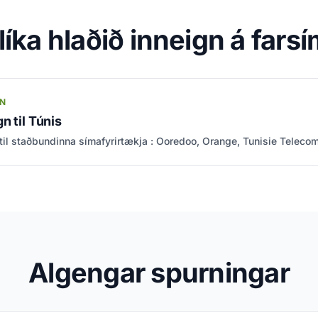
líka hlaðið inneign á farsí
GN
n til Túnis
til staðbundinna símafyrirtækja : Ooredoo, Orange, Tunisie Telecom
Algengar spurningar