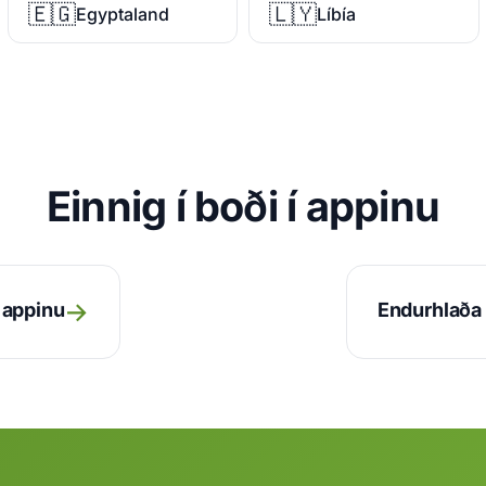
🇪🇬
🇱🇾
Egyptaland
Líbía
Einnig í boði í appinu
→
r appinu
Endurhlaða 