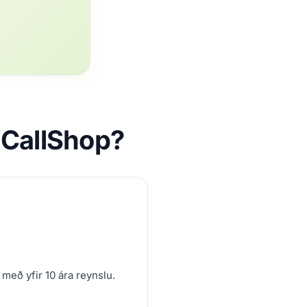
riCallShop?
 með yfir 10 ára reynslu.