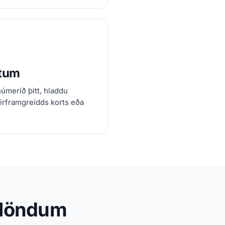
útum
númerið þitt, hladdu
rirframgreidds korts eða
útlöndum