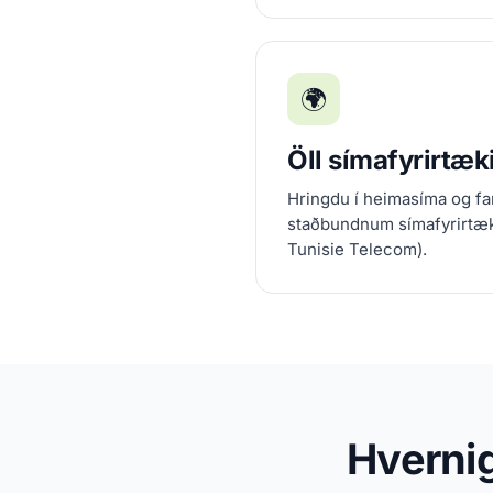
🌍
Öll símafyrirtæki
Hringdu í heimasíma og fa
staðbundnum símafyrirtæ
Tunisie Telecom).
Hvernig