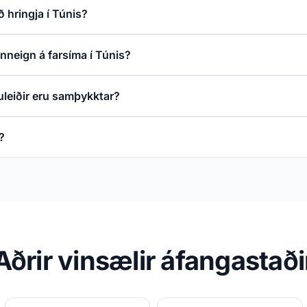
 hringja í Túnis?
inneign á farsíma í Túnis?
uleiðir eru samþykktar?
?
Aðrir vinsælir áfangastaði