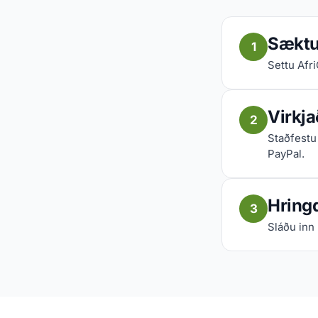
Sæktu 
1
Settu Afr
Virkja
2
Staðfestu 
PayPal.
Hringd
3
Sláðu inn