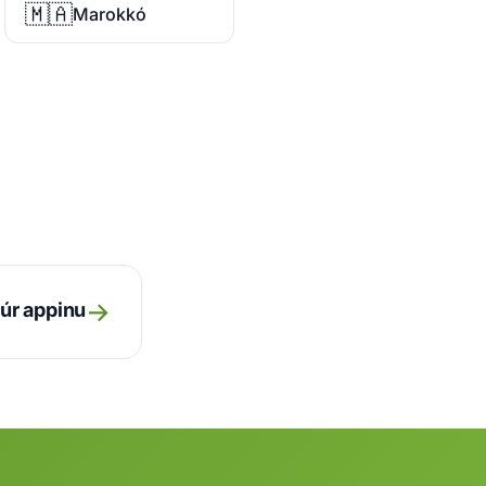
🇲🇦
Marokkó
→
úr appinu