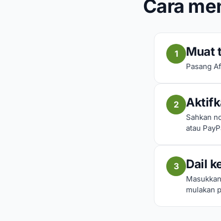
Cara men
Muat t
1
Pasang Af
Aktif
2
Sahkan no
atau PayP
Dail k
3
Masukkan 
mulakan p