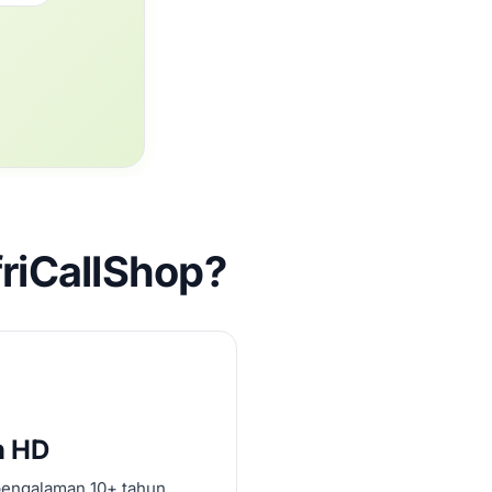
riCallShop?
n HD
pengalaman 10+ tahun.