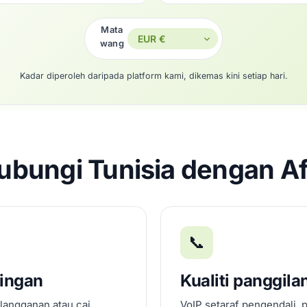
Mata
wang
Kadar diperoleh daripada platform kami, dikemas kini setiap hari.
bungi Tunisia dengan Af
📞
dingan
Kualiti panggila
 langganan atau caj
VoIP setaraf pengendali, 