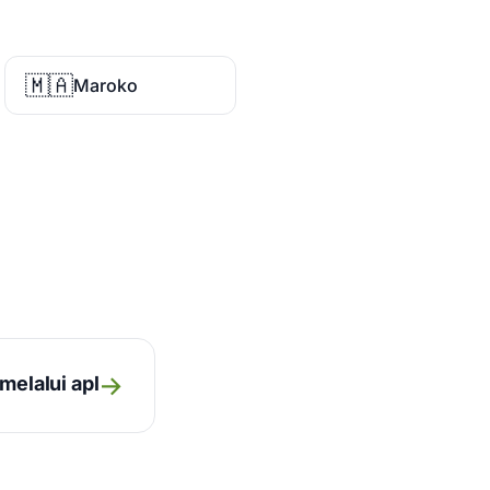
🇲🇦
Maroko
→
melalui apl