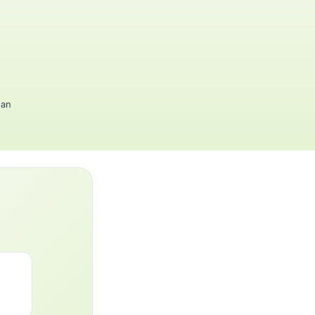
gan
?