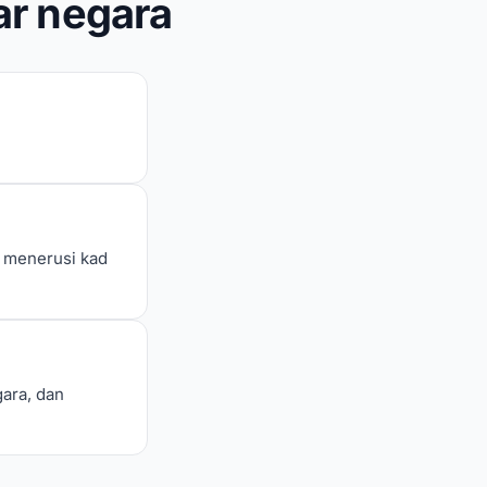
ar negara
i menerusi kad
gara, dan