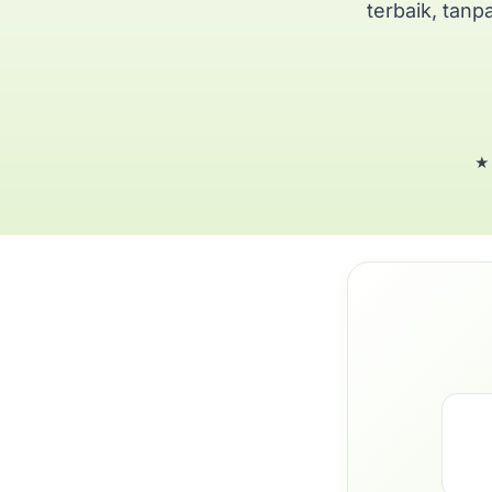
terbaik, tanp
★ 