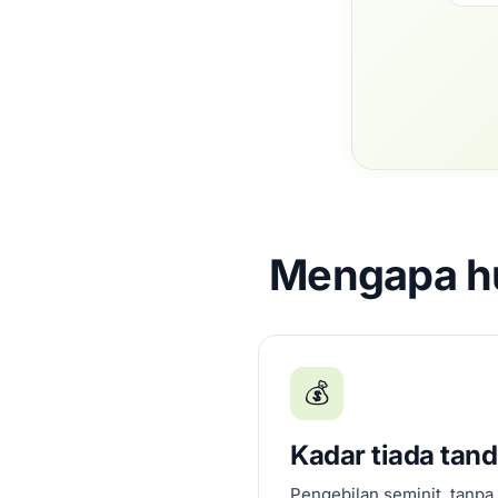
Mengapa hu
💰
Kadar tiada tan
Pengebilan seminit, tanpa