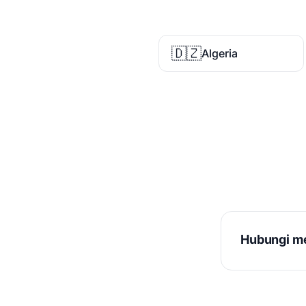
🇩🇿
Algeria
Hubungi me