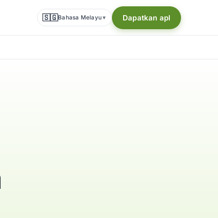
🇸🇬
Dapatkan apl
Bahasa Melayu
▾
a