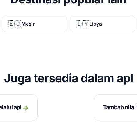
🇪🇬
🇱🇾
Mesir
Libya
Juga tersedia dalam apl
→
lalui apl
Tambah nilai 