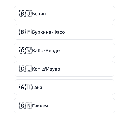
🇧🇯
Бенин
🇧🇫
Буркина-Фасо
🇨🇻
Кабо-Верде
🇨🇮
Кот-д’Ивуар
🇬🇭
Гана
🇬🇳
Гвинея