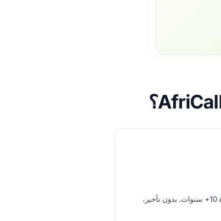
VoIP بمستوى المشغلين، خبرة 10+ سنوات. بدون تأخير،