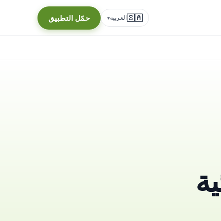
🇸🇦
حمّل التطبيق
العربية
▾
ية