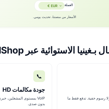
العملة
الأسعار من منصتنا، تحديث يومي.
ـغينيا الاستوائية عبر AfriCallShop؟
📞
جودة مكالمات HD
لا رسوم خفية. تدفع فقط ما
بدون صدى.