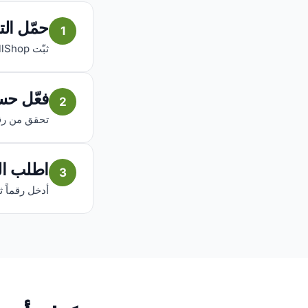
حمّل ال
1
ثبّت AfriCallShop مجاناً على iOS أو Android.
فعّل حس
2
تحقق من رقمك
اطلب ال
3
أدخل رقماً ثا