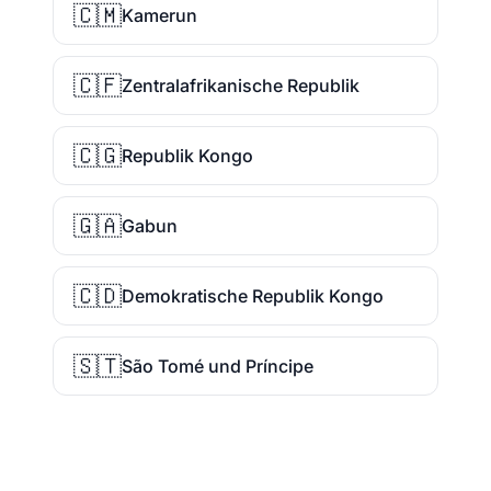
🇨🇲
Kamerun
🇨🇫
Zentralafrikanische Republik
🇨🇬
Republik Kongo
🇬🇦
Gabun
🇨🇩
Demokratische Republik Kongo
🇸🇹
São Tomé und Príncipe