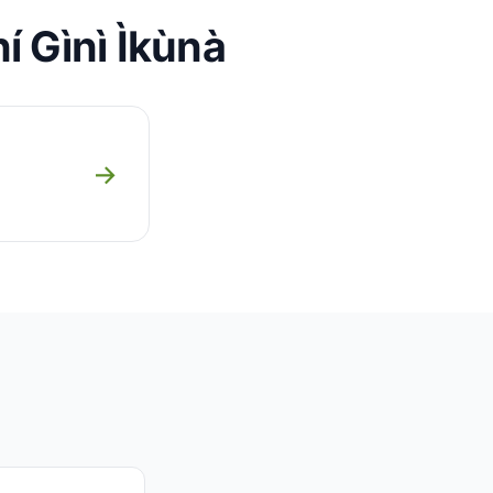
í Gìnì Ìkùnà
→