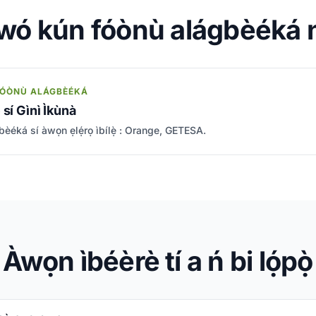
 owó kún fóònù alágbèéká n
 FÓÒNÙ ALÁGBÈÉKÁ
 sí Gìnì Ìkùnà
èéká sí àwọn ẹlẹ́rọ ìbílẹ̀ : Orange, GETESA.
Àwọn ìbéèrè tí a ń bi lọ́pọ̀