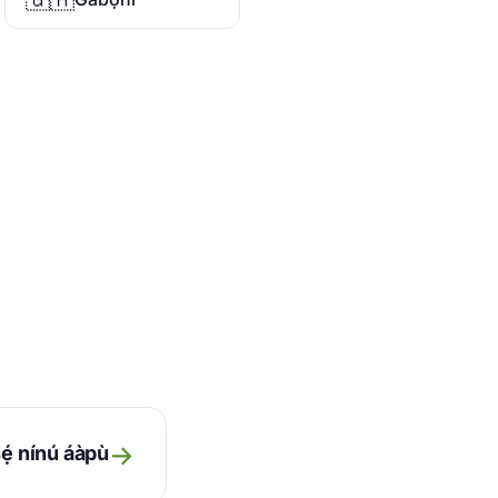
→
nṣẹ́ nínú áàpù