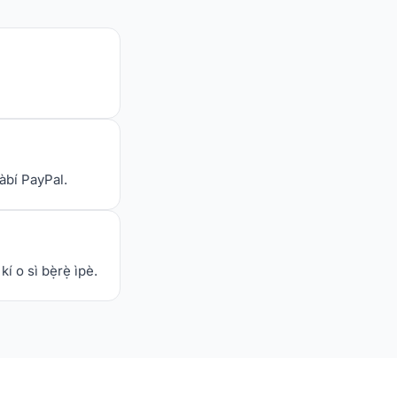
tàbí PayPal.
 o sì bẹ̀rẹ̀ ìpè.