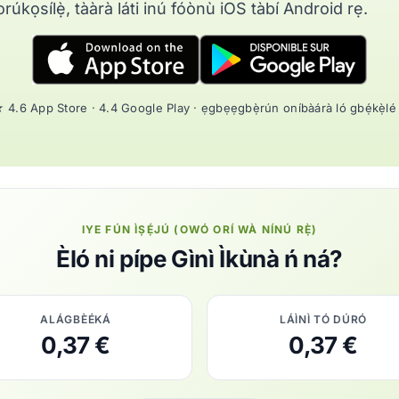
ìforúkọsílẹ̀, tààrà láti inú fóònù iOS tàbí Android rẹ.
 4.6 App Store · 4.4 Google Play · ẹgbẹẹgbẹ̀rún oníbàárà ló gbẹ́kẹ̀lé
IYE FÚN ÌṢẸ́JÚ (OWÓ ORÍ WÀ NÍNÚ RẸ̀)
Èló ni pípe Gìnì Ìkùnà ń ná?
ALÁGBÈÉKÁ
LÁÌNÌ TÓ DÚRÓ
0,37 €
0,37 €