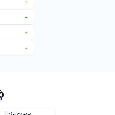
̀
🇬🇦
Gàbọ́nì