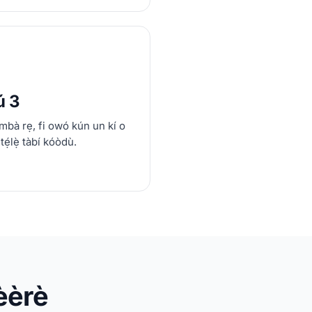
ú 3
́mbà rẹ, fi owó kún un kí o
 tẹ́lẹ̀ tàbí kóòdù.
kèèrè