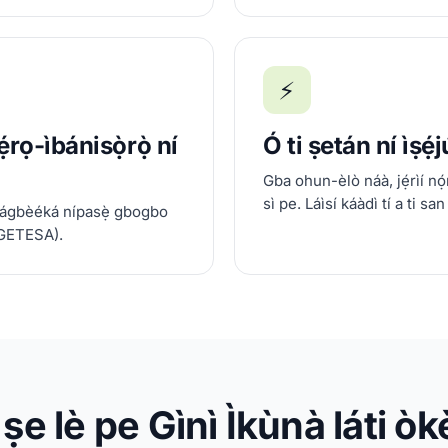
⚡
rọ-ìbánisọ̀rọ̀ ní
Ó ti ṣetán ní ìṣẹ́j
Gba ohun-èlò náà, jẹ́rìí nọ
sì pe. Láìsí káàdì tí a ti san
alágbèéká nípasẹ̀ gbogbo
, GETESA).
 ṣe lè pe Gìnì Ìkùnà láti ò