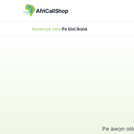
AfriCallShop
Home
Iye owó
Pe Gìnì Ìkùnà
Pe àwọn olólù