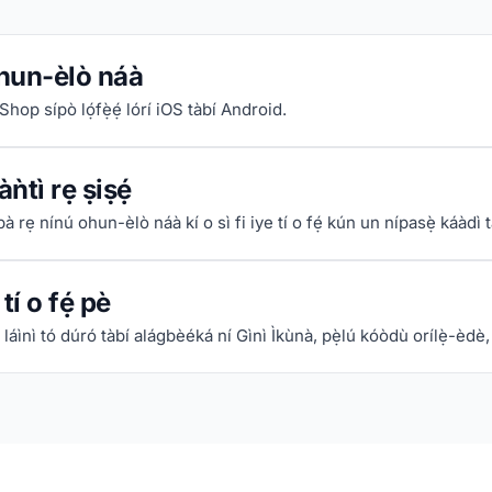
hun-èlò náà
Shop sípò lọ́fẹ̀ẹ́ lórí iOS tàbí Android.
ǹtì rẹ ṣiṣẹ́
mbà rẹ nínú ohun-èlò náà kí o sì fi iye tí o fẹ́ kún un nípasẹ̀ káàdì 
tí o fẹ́ pè
láìnì tó dúró tàbí alágbèéká ní Gìnì Ìkùnà, pẹ̀lú kóòdù orílẹ̀-èdè, kí