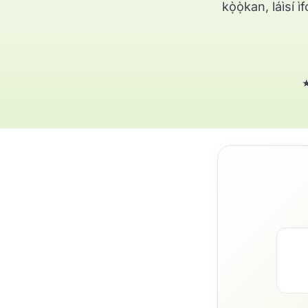
kọ̀ọ̀kan, láìsí 
★