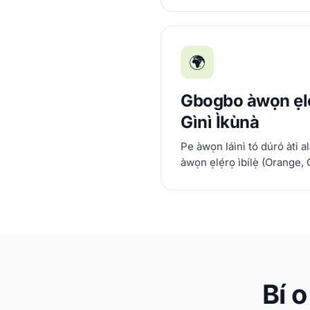
🌍
Gbogbo àwọn ẹlẹ́
Gìnì Ìkùnà
Pe àwọn láìnì tó dúró àti 
àwọn ẹlẹ́rọ ìbílẹ̀ (Orange
Bí o