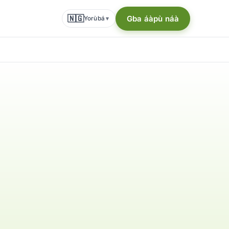
🇳🇬
Gba áàpù náà
Yorùbá
▾