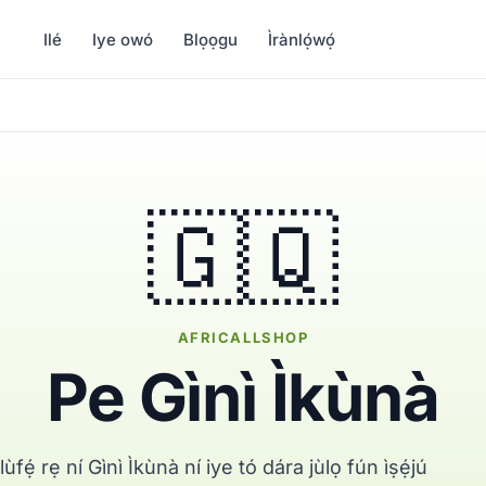
Ilé
Iye owó
Blọọgu
Ìrànlọ́wọ́
🇬🇶
AFRICALLSHOP
Pe Gìnì Ìkùnà
fẹ́ rẹ ní Gìnì Ìkùnà ní iye tó dára jùlọ fún ìṣẹ́jú