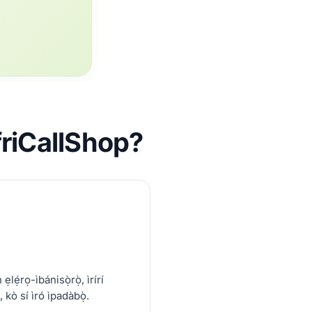
AfriCallShop?
ẹlẹ́rọ-ìbánisọ̀rọ̀, ìrírí
 kò sí ìró ìpadàbọ̀.