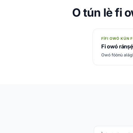
O tún lè fi
FÍFI OWÓ KÚN
Fi owó ránṣẹ́
Owó fóònù alágb