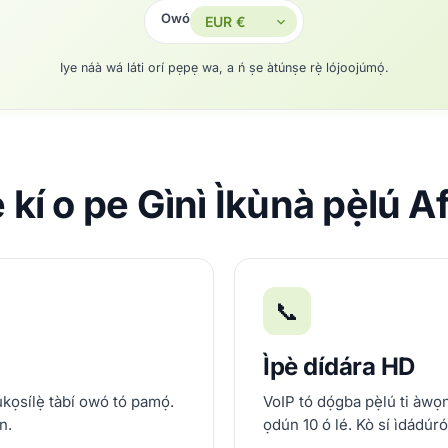
Owó
Iye náà wá láti orí pẹpẹ wa, a ń ṣe àtúnṣe rẹ̀ lójoojúmọ́.
ẹ kí o pe Gìnì Ìkùnà pẹ̀lú 
📞
Ìpè dídára HD
úkọsílẹ̀ tàbí owó tó pamọ́.
VoIP tó dọ́gba pẹ̀lú ti àwọn 
n.
ọdún 10 ó lé. Kò sí ìdádúró,