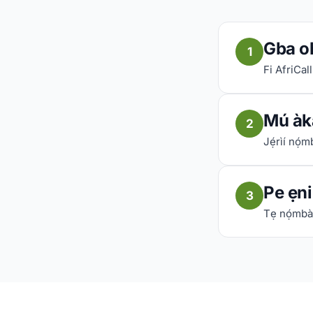
Gba o
1
Fi AfriCall
Mú àkà
2
Jẹ́rìí nọ́
Pe ẹni 
3
Tẹ nọ́mbà 