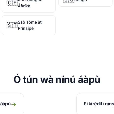
🇨🇫
Áfíríkà
Sáò Tòmé àti
🇸🇹
Prínsípè
Ó tún wà nínú áàpù
→
 áàpù
Fi kírẹ́dítì rá