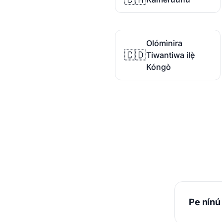
Olómìnira
🇨🇩
Tiwantiwa ilẹ̀
Kóngò
Pe nínú