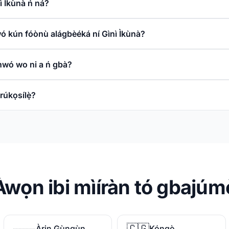
nì Ìkùnà ń ná?
owó kún fóònù alágbèéká ní Gìnì Ìkùnà?
nwó wo ni a ń gbà?
orúkọsílẹ̀?
Àwọn ibi mìíràn tó gbajúmọ
🇨🇬
Àrin Gùngùn
Kóngò