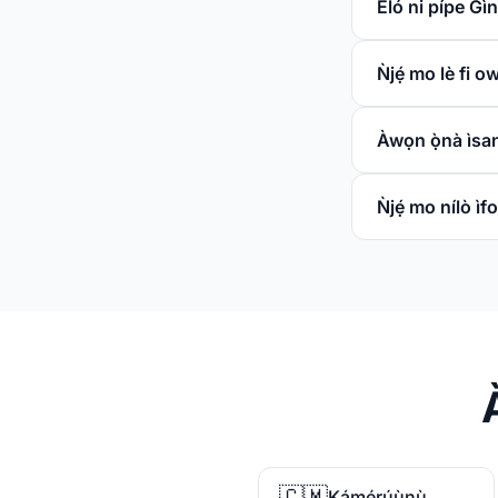
Èló ni pípe Gì
Ǹjẹ́ mo lè fi 
Àwọn ọ̀nà ìsa
Ǹjẹ́ mo nílò ìf
🇨🇲
Kámérúùnù