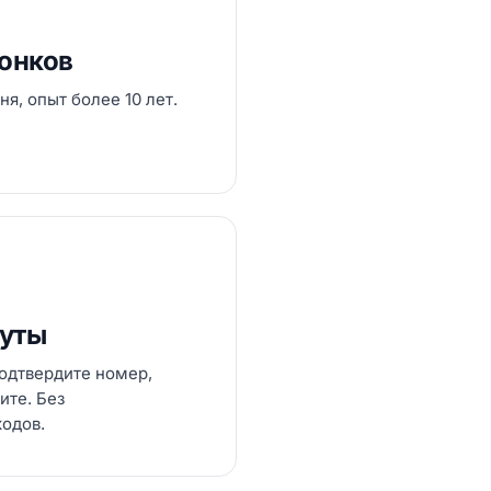
вонков
ня, опыт более 10 лет.
нуты
одтвердите номер,
ите. Без
кодов.