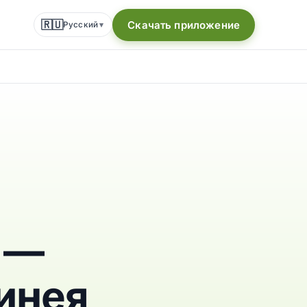
🇷🇺
Скачать приложение
Русский
▾
 —
инея