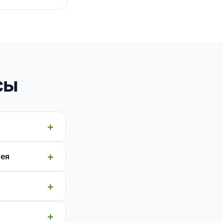
сы
нея