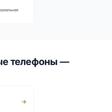
ориальная
ые телефоны —
→