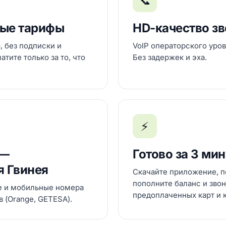
📞
ые тарифы
HD-качество з
, без подписки и
VoIP операторского уров
тите только за то, что
Без задержек и эха.
⚡
 —
Готово за 3 ми
я Гвинея
Скачайте приложение, п
пополните баланс и звон
е и мобильные номера
предоплаченных карт и 
 (Orange, GETESA).