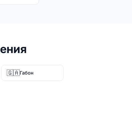
ления
🇬🇦
Габон