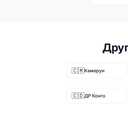
Друг
🇨🇲
Камерун
🇨🇩
ДР Конго