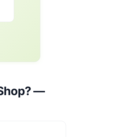
lShop? —