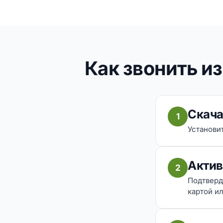
Как звонить и
Скача
1
Установит
Актив
2
Подтверд
картой ил