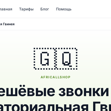
лавная
Тарифы
Блог
Помощь
я Гвинея
🇬🇶
AFRICALLSHOP
ешёвые звонки
аториальная Гв