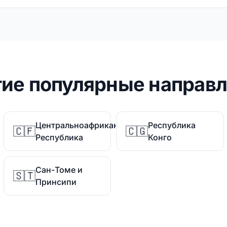
ие популярные направ
Центральноафриканская
Республика
🇨🇫
🇨🇬
Республика
Конго
Сан-Томе и
🇸🇹
Принсипи