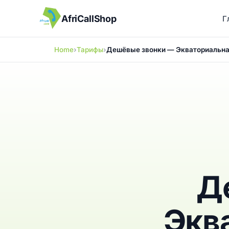
AfriCallShop
Г
Home
Тарифы
Дешёвые звонки — Экваториальна
Д
Экв