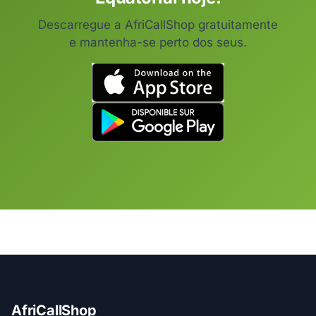
Descarregue a AfriCallShop gratuitamente
e mantenha-se perto dos seus.
AfriCallShop