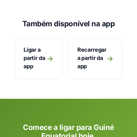
Também disponível na app
Ligar a
Recarregar
→
→
partir da
a partir da
app
app
Comece a ligar para Guiné
Equatorial hoje.