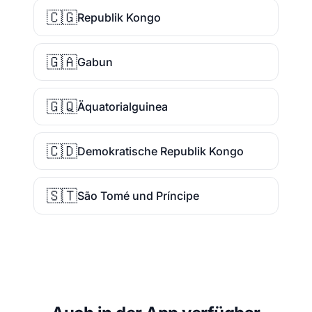
🇨🇬
Republik Kongo
🇬🇦
Gabun
🇬🇶
Äquatorialguinea
🇨🇩
Demokratische Republik Kongo
🇸🇹
São Tomé und Príncipe