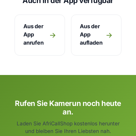
Auch in der App verfügbar
Aus der
Aus der
→
→
App
App
anrufen
aufladen
Rufen Sie Kamerun noch heute
an.
Laden Sie AfriCallShop kostenlos herunter
und bleiben Sie Ihren Liebsten nah.