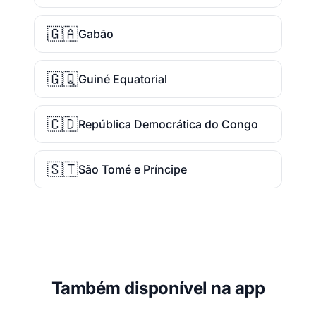
🇬🇦
Gabão
🇬🇶
Guiné Equatorial
🇨🇩
República Democrática do Congo
🇸🇹
São Tomé e Príncipe
Também disponível na app