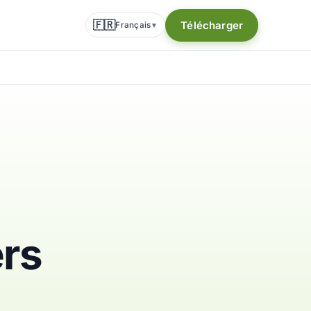
🇫🇷
Télécharger
Français
▾
ers