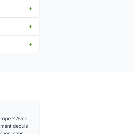
urope ? Avec
ement depuis
oches, sans