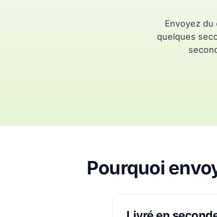
Envoyez du c
quelques secon
second
Pourquoi envoye
Livré en second