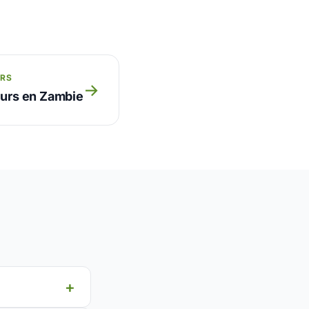
URS
→
eurs en Zambie