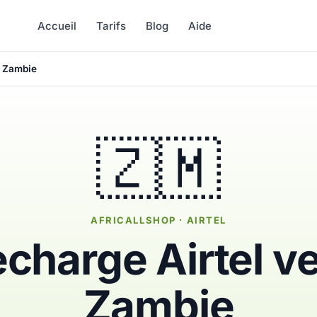
Accueil
Tarifs
Blog
Aide
s Zambie
🇿🇲
AFRICALLSHOP · AIRTEL
charge Airtel v
Zambie