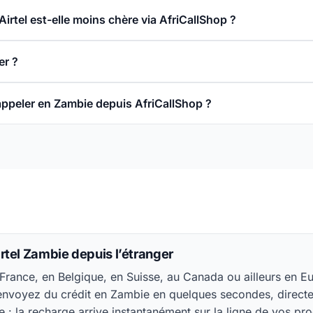
irtel est-elle moins chère via AfriCallShop ?
r ?
appeler en Zambie depuis AfriCallShop ?
rtel Zambie depuis l’étranger
France, en Belgique, en Suisse, au Canada ou ailleurs en E
 envoyez du crédit en Zambie en quelques secondes, direct
e : la recharge arrive instantanément sur la ligne de vos pr