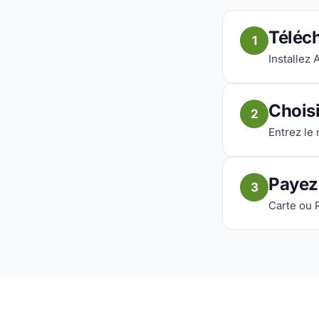
Téléch
1
Installez 
Choisi
2
Entrez le 
Payez
3
Carte ou 