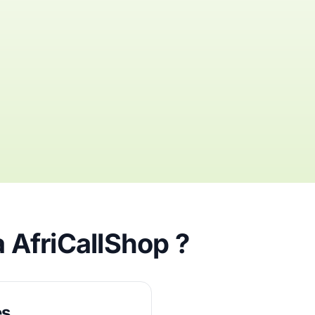
a AfriCallShop ?
és