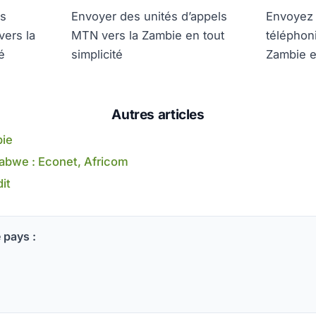
es
Envoyer des unités d’appels
Envoyez 
vers la
MTN vers la Zambie en tout
téléphoni
é
simplicité
Zambie e
Autres articles
ie
bwe : Econet, Africom
it
 pays :