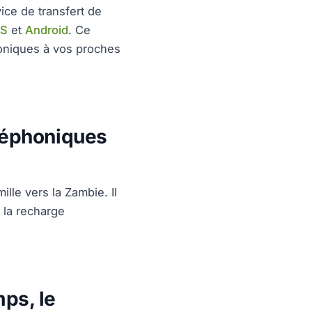
ice de transfert de
OS
et
Android
. Ce
phoniques à vos proches
léphoniques
lle vers la Zambie. Il
e la recharge
ps, le