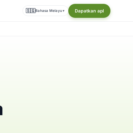
🇸🇬
Dapatkan apl
Bahasa Melayu
▾
a