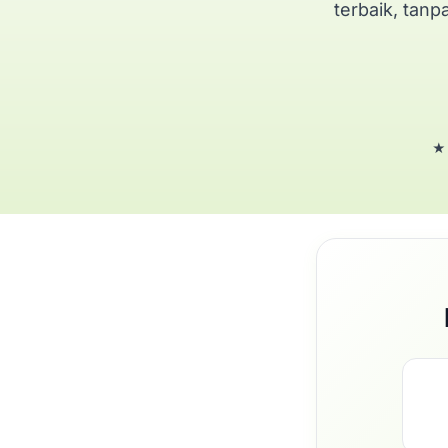
terbaik, tanp
★ 