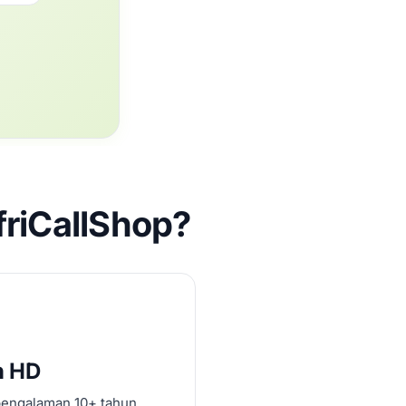
riCallShop?
n HD
pengalaman 10+ tahun.