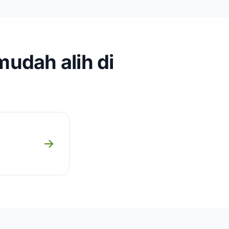
mudah alih di
→