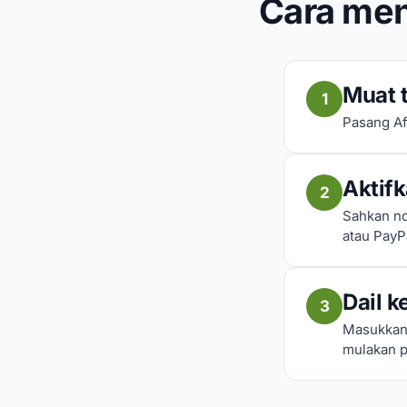
Cara men
Muat t
1
Pasang Af
Aktif
2
Sahkan no
atau PayP
Dail k
3
Masukkan 
mulakan p