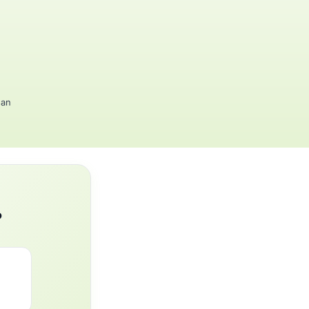
gan
?