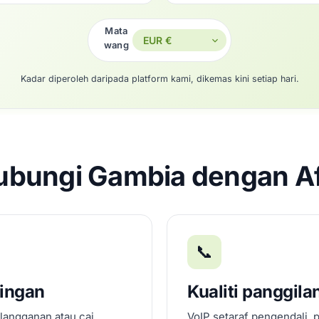
Mata
wang
Kadar diperoleh daripada platform kami, dikemas kini setiap hari.
bungi Gambia dengan Af
📞
dingan
Kualiti panggila
 langganan atau caj
VoIP setaraf pengendali, 